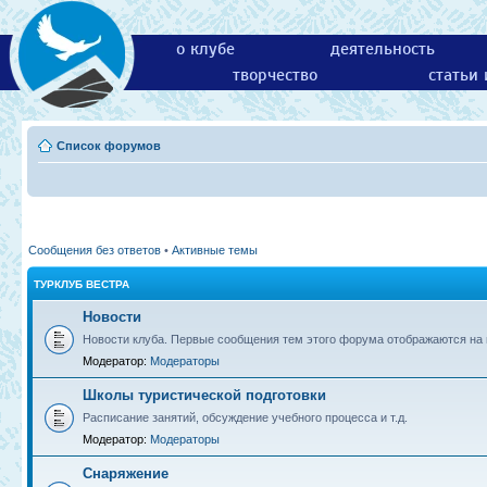
о клубе
деятельность
творчество
статьи
Список форумов
Сообщения без ответов
•
Активные темы
ТУРКЛУБ ВЕСТРА
Новости
Новости клуба. Первые сообщения тем этого форума отображаются на г
Модератор:
Модераторы
Школы туристической подготовки
Расписание занятий, обсуждение учебного процесса и т.д.
Модератор:
Модераторы
Снаряжение