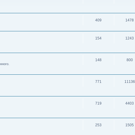
409
1478
154
1243
148
800
нного.
771
11136
719
4403
253
1505