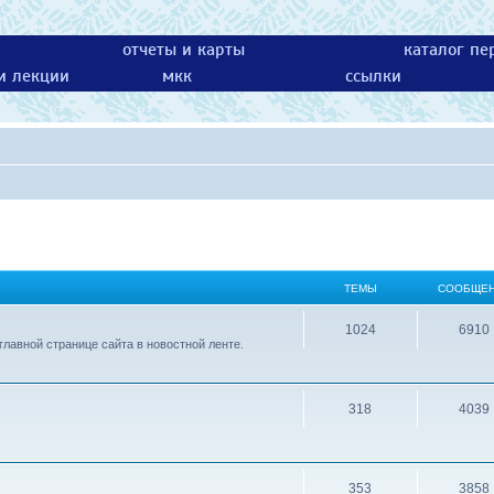
отчеты и карты
каталог пе
 и лекции
мкк
ссылки
ТЕМЫ
СООБЩЕ
1024
6910
лавной странице сайта в новостной ленте.
318
4039
353
3858