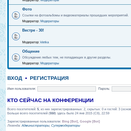
Модератор:
Модераторы
Фото
Ссылки на фотоальбомы и видеоматериалы прошедших мероприятий.
Модератор:
Модераторы
Вестре - 30!
Модератор:
kletka
Общение
Обсуждение любых тем, не попадающих в другие разделы.
Модератор:
Модераторы
ВХОД
•
РЕГИСТРАЦИЯ
Имя пользователя:
Пароль:
КТО СЕЙЧАС НА КОНФЕРЕНЦИИ
Всего посетителей:
5
, из них зарегистрированных: 2, скрытых: 0 и гостей: 3 (осн
Больше всего посетителей (
550
) здесь было 24 янв 2015 (Сб), 22:59
Зарегистрированные пользователи:
Bing [Bot]
,
Google [Bot]
Легенда:
Администраторы
,
Супермодераторы