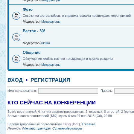
Модератор:
Модераторы
Фото
Ссылки на фотоальбомы и видеоматериалы прошедших мероприятий.
Модератор:
Модераторы
Вестре - 30!
Модератор:
kletka
Общение
Обсуждение любых тем, не попадающих в другие разделы.
Модератор:
Модераторы
ВХОД
•
РЕГИСТРАЦИЯ
Имя пользователя:
Пароль:
КТО СЕЙЧАС НА КОНФЕРЕНЦИИ
Всего посетителей:
4
, из них зарегистрированных: 2, скрытых: 0 и гостей: 2 (осн
Больше всего посетителей (
550
) здесь было 24 янв 2015 (Сб), 22:59
Зарегистрированные пользователи:
Bing [Bot]
,
Treasure
Легенда:
Администраторы
,
Супермодераторы