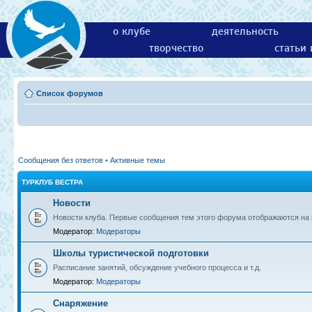
о клубе
деятельность
творчество
статьи
Список форумов
Сообщения без ответов
•
Активные темы
ТУРКЛУБ ВЕСТРА
Новости
Новости клуба. Первые сообщения тем этого форума отображаются на г
Модератор:
Модераторы
Школы туристической подготовки
Расписание занятий, обсуждение учебного процесса и т.д.
Модератор:
Модераторы
Снаряжение