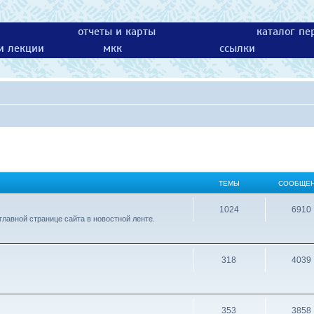
отчеты и карты
каталог пе
 и лекции
мкк
ссылки
ТЕМЫ
СООБЩЕ
1024
6910
лавной странице сайта в новостной ленте.
318
4039
353
3858