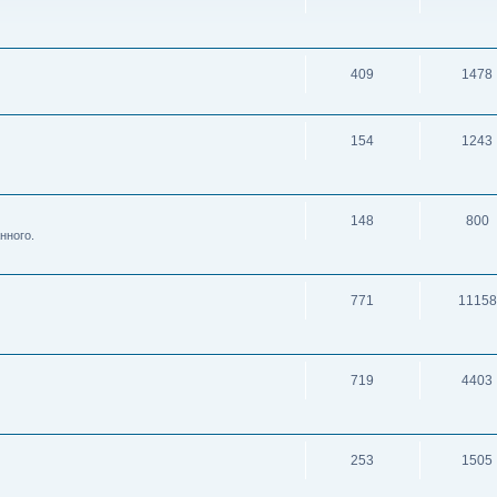
409
1478
154
1243
148
800
нного.
771
11158
719
4403
253
1505