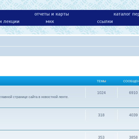
отчеты и карты
каталог пе
 и лекции
мкк
ссылки
ТЕМЫ
СООБЩЕ
1024
6910
лавной странице сайта в новостной ленте.
318
4039
353
3858