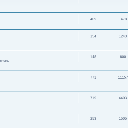
409
1478
154
1243
148
800
нного.
771
11157
719
4403
253
1505