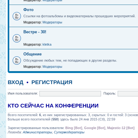
Модератор:
Модераторы
Фото
Ссылки на фотоальбомы и видеоматериалы прошедших мероприятий.
Модератор:
Модераторы
Вестре - 30!
Модератор:
kletka
Общение
Обсуждение любых тем, не попадающих в другие разделы.
Модератор:
Модераторы
ВХОД
•
РЕГИСТРАЦИЯ
Имя пользователя:
Пароль:
КТО СЕЙЧАС НА КОНФЕРЕНЦИИ
Всего посетителей:
6
, из них зарегистрированных: 3, скрытых: 0 и гостей: 3 (осн
Больше всего посетителей (
550
) здесь было 24 янв 2015 (Сб), 22:59
Зарегистрированные пользователи:
Bing [Bot]
,
Google [Bot]
,
Majestic-12 [Bot]
Легенда:
Администраторы
,
Супермодераторы