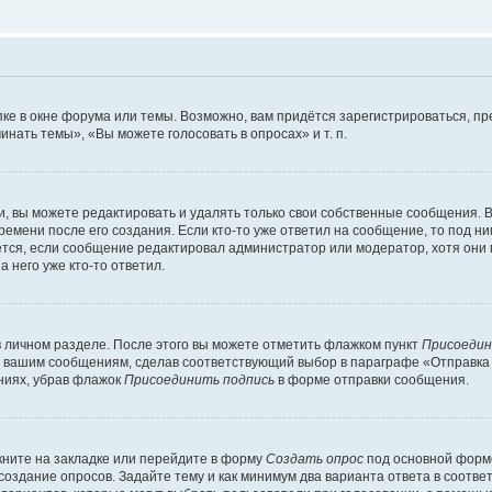
ке в окне форума или темы. Возможно, вам придётся зарегистрироваться, п
нать темы», «Вы можете голосовать в опросах» и т. п.
 вы можете редактировать и удалять только свои собственные сообщения. В
ремени после его создания. Если кто-то уже ответил на сообщение, то под н
ляется, если сообщение редактировал администратор или модератор, хотя они
 него уже кто-то ответил.
в личном разделе. После этого вы можете отметить флажком пункт
Присоедин
м вашим сообщениям, сделав соответствующий выбор в параграфе «Отправка
ниях, убрав флажок
Присоединить подпись
в форме отправки сообщения.
ните на закладке или перейдите в форму
Создать опрос
под основной формо
 создание опросов. Задайте тему и как минимум два варианта ответа в соотв