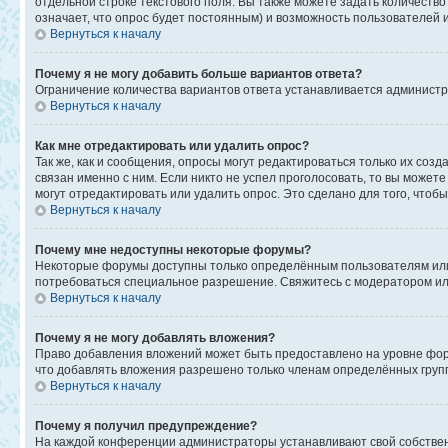
отдельной строке текстового поля. Вы также можете задать количеств
означает, что опрос будет постоянным) и возможность пользователей 
Вернуться к началу
Почему я не могу добавить больше вариантов ответа?
Ограничение количества вариантов ответа устанавливается админист
Вернуться к началу
Как мне отредактировать или удалить опрос?
Так же, как и сообщения, опросы могут редактироваться только их со
связан именно с ним. Если никто не успел проголосовать, то вы может
могут отредактировать или удалить опрос. Это сделано для того, чтоб
Вернуться к началу
Почему мне недоступны некоторые форумы?
Некоторые форумы доступны только определённым пользователям или г
потребоваться специальное разрешение. Свяжитесь с модератором и
Вернуться к началу
Почему я не могу добавлять вложения?
Право добавления вложений может быть предоставлено на уровне фор
что добавлять вложения разрешено только членам определённых групп
Вернуться к началу
Почему я получил предупреждение?
На каждой конференции администраторы устанавливают свой собствен