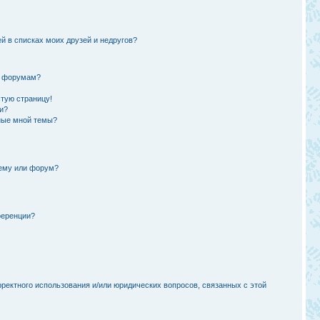
й в списках моих друзей и недругов?
и форумам?
стую страницу!
и?
ные мной темы?
тему или форум?
ференции?
рректного использования и/или юридических вопросов, связанных с этой