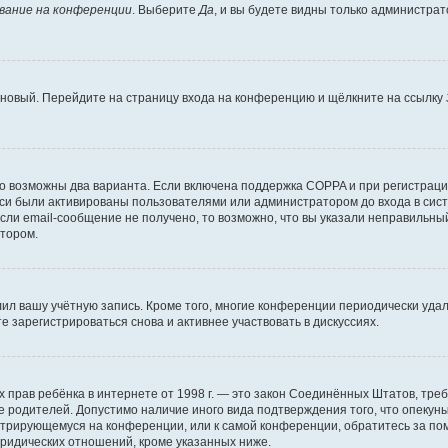
вание на конференции
. Выберите
Да
, и вы будете видны только администра
ь новый. Перейдите на страницу входа на конференцию и щёлкните на ссылку
то возможны два варианта. Если включена поддержка COPPA и при регистрации
си были активированы пользователями или администратором до входа в сист
ли email-сообщение не получено, то возможно, что вы указали неправильный
атором.
лил вашу учётную запись. Кроме того, многие конференции периодически уд
 зарегистрироваться снова и активнее участвовать в дискуссиях.
стных прав ребёнка в интернете от 1998 г. — это закон Соединённых Штатов, т
ие родителей. Допустимо наличие иного вида подтверждения того, что опек
гистрирующемуся на конференции, или к самой конференции, обратитесь за п
ридических отношений, кроме указанных ниже.