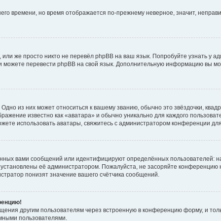
тнего времени, но время отображается по-прежнему неверное, значит, непра
 или же просто никто не перевёл phpBB на ваш язык. Попробуйте узнать у а
сами можете перевести phpBB на свой язык. Дополнительную информацию вы мо
Одно из них может относиться к вашему званию, обычно это звёздочки, квадр
бражение известно как «аватара» и обычно уникально для каждого пользовате
 можете использовать аватары, свяжитесь с администратором конференции дл
анных вами сообщений или идентифицируют определённых пользователей: н
 установлены её администратором. Пожалуйста, не засоряйте конференцию н
стратор понизят значение вашего счётчика сообщений.
ренцию!
бщения другим пользователям через встроенную в конференцию форму, и тол
имными пользователями.