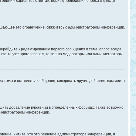
ю опции «Вариантов ответа», период проведения опроса в днях (0
ышающее это ограничение, свяжитесь с администратором конференции.
перейдите к редактированию первого сообщения в теме; опрос всегда
и кто-то уже проголосовал, то только модераторы или администраторы
х темы и оставлять сообщения, совершать другие действия, вам может
шить добавление вложений в определённых форумах. Также возможно,
дминистратором конференции.
дение. Учтите, что это решение администратора конференции, и