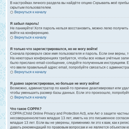
В настройках личного раздела вы найдёте опцию
Скрывать моё пребы
скрытым пользователем.
Вернуться к началу
Я забыл пароль!
Не паникуйте! Хотя пароль нельзя восстановить, можно легко получит
войти на конференцию.
Вернуться к началу
Я только что зарегистрировался, но не могу войти!
Сначала проверьте свои имя пользователя и пароль. Если они верны, 
На некоторых конференциях требуется, чтобы все новые учётные запи
было прислано email-сообщение, следуйте полученным инструкциям. Ес
что ввели правильный адрес email, попробуйте связаться с администр
Вернуться к началу
Я давно зарегистрирован, но больше не могу войти!
Возможно, администратор по какой-то причине деактивировал или уда
чтобы уменьшить размер базы данных. Если это произошло, попробуйте
Вернуться к началу
Что такое COPPA?
COPPA (Child Online Privacy and Protection Act), или Акт о защите ча
несовершеннолетних младше 13 лет, иметь на это письменное соглас
младше 13 лет. Если вы не уверены, применимо ли это к вам, как к ре
давать рекомендаций по правовым вопросам и не является объектом ю