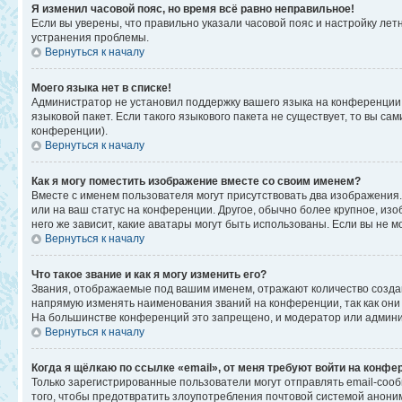
Я изменил часовой пояс, но время всё равно неправильное!
Если вы уверены, что правильно указали часовой пояс и настройку ле
устранения проблемы.
Вернуться к началу
Моего языка нет в списке!
Администратор не установил поддержку вашего языка на конференции,
языковой пакет. Если такого языкового пакета не существует, то вы 
конференции).
Вернуться к началу
Как я могу поместить изображение вместе со своим именем?
Вместе с именем пользователя могут присутствовать два изображения. 
или на ваш статус на конференции. Другое, обычно более крупное, изо
него же зависит, какие аватары могут быть использованы. Если вы не
Вернуться к началу
Что такое звание и как я могу изменить его?
Звания, отображаемые под вашим именем, отражают количество созд
напрямую изменять наименования званий на конференции, так как они
На большинстве конференций это запрещено, и модератор или админи
Вернуться к началу
Когда я щёлкаю по ссылке «email», от меня требуют войти на конфе
Только зарегистрированные пользователи могут отправлять email-соо
того, чтобы предотвратить злоупотребления почтовой системой анон