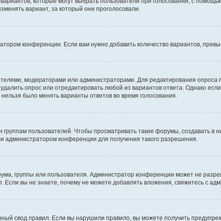
о вариантов, которые могут выбрать пользователи при голосовании, с помощь
изменять вариант, за который они проголосовали.
ратором конференции. Если вам нужно добавить количество вариантов, прев
здателями, модераторами или администраторами. Для редактирования опроса 
е удалить опрос или отредактировать любой из вариантов ответа. Однако есл
ы нельзя было менять варианты ответов во время голосования.
руппам пользователей. Чтобы просматривать такие форумы, создавать в ни
ли администратором конференции для получения такого разрешения.
ума, группы или пользователя. Администратор конференции может не разре
. Если вы не знаете, почему не можете добавлять вложения, свяжитесь с а
ный свод правил. Если вы нарушили правило, вы можете получить предупреж