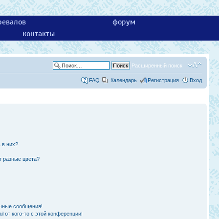
ревалов
форум
контакты
Расширенный поиск
FAQ
Календарь
Регистрация
Вход
 в них?
т разные цвета?
чные сообщения!
l от кого-то с этой конференции!