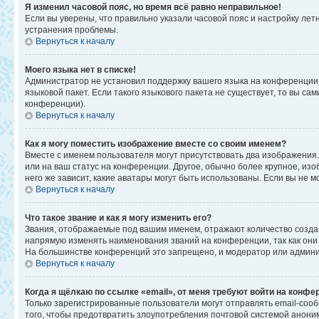
Я изменил часовой пояс, но время всё равно неправильное!
Если вы уверены, что правильно указали часовой пояс и настройку ле
устранения проблемы.
Вернуться к началу
Моего языка нет в списке!
Администратор не установил поддержку вашего языка на конференции,
языковой пакет. Если такого языкового пакета не существует, то вы 
конференции).
Вернуться к началу
Как я могу поместить изображение вместе со своим именем?
Вместе с именем пользователя могут присутствовать два изображения. 
или на ваш статус на конференции. Другое, обычно более крупное, изо
него же зависит, какие аватары могут быть использованы. Если вы не
Вернуться к началу
Что такое звание и как я могу изменить его?
Звания, отображаемые под вашим именем, отражают количество созд
напрямую изменять наименования званий на конференции, так как они
На большинстве конференций это запрещено, и модератор или админи
Вернуться к началу
Когда я щёлкаю по ссылке «email», от меня требуют войти на конфе
Только зарегистрированные пользователи могут отправлять email-соо
того, чтобы предотвратить злоупотребления почтовой системой анон