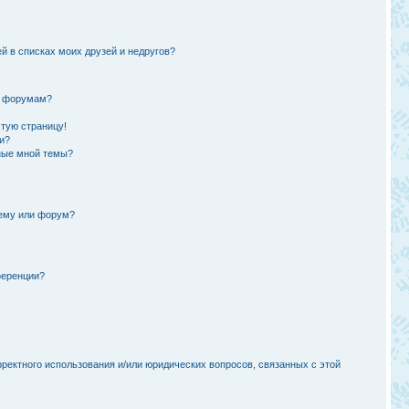
й в списках моих друзей и недругов?
и форумам?
стую страницу!
и?
ные мной темы?
тему или форум?
ференции?
рректного использования и/или юридических вопросов, связанных с этой