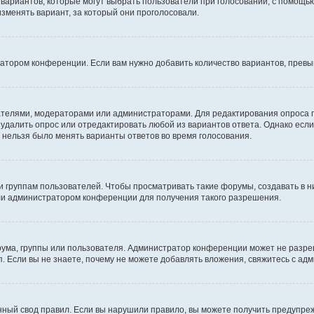
о вариантов, которые могут выбрать пользователи при голосовании, с помощь
изменять вариант, за который они проголосовали.
ратором конференции. Если вам нужно добавить количество вариантов, прев
здателями, модераторами или администраторами. Для редактирования опроса 
е удалить опрос или отредактировать любой из вариантов ответа. Однако есл
ы нельзя было менять варианты ответов во время голосования.
руппам пользователей. Чтобы просматривать такие форумы, создавать в ни
ли администратором конференции для получения такого разрешения.
ума, группы или пользователя. Администратор конференции может не разре
. Если вы не знаете, почему не можете добавлять вложения, свяжитесь с а
ный свод правил. Если вы нарушили правило, вы можете получить предупреж