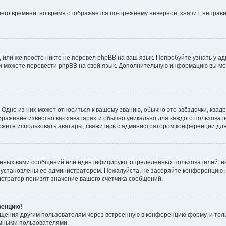
тнего времени, но время отображается по-прежнему неверное, значит, непра
 или же просто никто не перевёл phpBB на ваш язык. Попробуйте узнать у а
сами можете перевести phpBB на свой язык. Дополнительную информацию вы мо
Одно из них может относиться к вашему званию, обычно это звёздочки, квадр
бражение известно как «аватара» и обычно уникально для каждого пользовате
 можете использовать аватары, свяжитесь с администратором конференции дл
анных вами сообщений или идентифицируют определённых пользователей: н
 установлены её администратором. Пожалуйста, не засоряйте конференцию н
стратор понизят значение вашего счётчика сообщений.
ренцию!
бщения другим пользователям через встроенную в конференцию форму, и тол
имными пользователями.