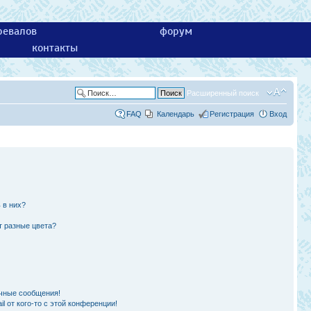
ревалов
форум
контакты
Расширенный поиск
FAQ
Календарь
Регистрация
Вход
 в них?
т разные цвета?
чные сообщения!
l от кого-то с этой конференции!