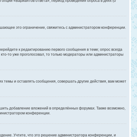
ю опции «Вариантов ответа», период проведения опроса в днях (0
ышающее это ограничение, свяжитесь с администратором конференции.
перейдите к редактированию первого сообщения в теме; опрос всегда
и кто-то уже проголосовал, то только модераторы или администраторы
х темы и оставлять сообщения, совершать другие действия, вам может
шить добавление вложений в определённых форумах. Также возможно,
дминистратором конференции.
дение. Учтите, что это решение администратора конференции, и