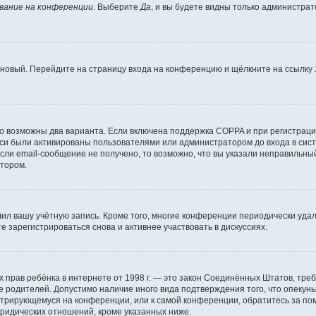
вание на конференции
. Выберите
Да
, и вы будете видны только администра
ь новый. Перейдите на страницу входа на конференцию и щёлкните на ссылку
то возможны два варианта. Если включена поддержка COPPA и при регистрации
си были активированы пользователями или администратором до входа в сист
ли email-сообщение не получено, то возможно, что вы указали неправильный
атором.
лил вашу учётную запись. Кроме того, многие конференции периодически уд
 зарегистрироваться снова и активнее участвовать в дискуссиях.
стных прав ребёнка в интернете от 1998 г. — это закон Соединённых Штатов, т
ие родителей. Допустимо наличие иного вида подтверждения того, что опек
гистрирующемуся на конференции, или к самой конференции, обратитесь за п
ридических отношений, кроме указанных ниже.