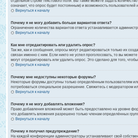
отдельной строке текстового поля. Вы также можете задать количеств
означает, что опрос будет постоянным) и возможность пользователей 
Вернуться к началу
Почему я не могу добавить больше вариантов ответа?
Ограничение количества вариантов ответа устанавливается админист
Вернуться к началу
Как мне отредактировать или удалить опрос?
Так же, как и сообщения, опросы могут редактироваться только их со
связан именно с ним. Если никто не успел проголосовать, то вы может
могут отредактировать или удалить опрос. Это сделано для того, чтоб
Вернуться к началу
Почему мне недоступны некоторые форумы?
Некоторые форумы доступны только определённым пользователям или г
потребоваться специальное разрешение. Свяжитесь с модератором и
Вернуться к началу
Почему я не могу добавлять вложения?
Право добавления вложений может быть предоставлено на уровне фор
что добавлять вложения разрешено только членам определённых групп
Вернуться к началу
Почему я получил предупреждение?
На каждой конференции администраторы устанавливают свой собствен