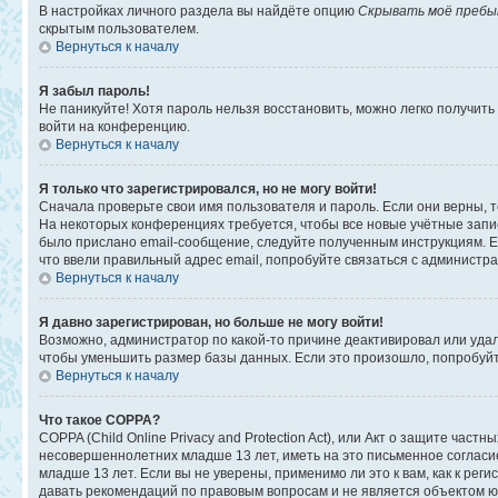
В настройках личного раздела вы найдёте опцию
Скрывать моё пребы
скрытым пользователем.
Вернуться к началу
Я забыл пароль!
Не паникуйте! Хотя пароль нельзя восстановить, можно легко получит
войти на конференцию.
Вернуться к началу
Я только что зарегистрировался, но не могу войти!
Сначала проверьте свои имя пользователя и пароль. Если они верны, 
На некоторых конференциях требуется, чтобы все новые учётные запи
было прислано email-сообщение, следуйте полученным инструкциям. Ес
что ввели правильный адрес email, попробуйте связаться с администр
Вернуться к началу
Я давно зарегистрирован, но больше не могу войти!
Возможно, администратор по какой-то причине деактивировал или уда
чтобы уменьшить размер базы данных. Если это произошло, попробуйте
Вернуться к началу
Что такое COPPA?
COPPA (Child Online Privacy and Protection Act), или Акт о защите ча
несовершеннолетних младше 13 лет, иметь на это письменное соглас
младше 13 лет. Если вы не уверены, применимо ли это к вам, как к ре
давать рекомендаций по правовым вопросам и не является объектом ю