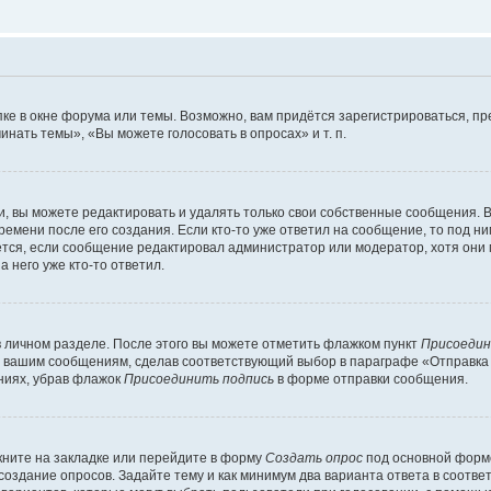
ке в окне форума или темы. Возможно, вам придётся зарегистрироваться, п
нать темы», «Вы можете голосовать в опросах» и т. п.
 вы можете редактировать и удалять только свои собственные сообщения. В
ремени после его создания. Если кто-то уже ответил на сообщение, то под н
ляется, если сообщение редактировал администратор или модератор, хотя они
 него уже кто-то ответил.
в личном разделе. После этого вы можете отметить флажком пункт
Присоедин
м вашим сообщениям, сделав соответствующий выбор в параграфе «Отправка
ниях, убрав флажок
Присоединить подпись
в форме отправки сообщения.
ните на закладке или перейдите в форму
Создать опрос
под основной формо
 создание опросов. Задайте тему и как минимум два варианта ответа в соотв