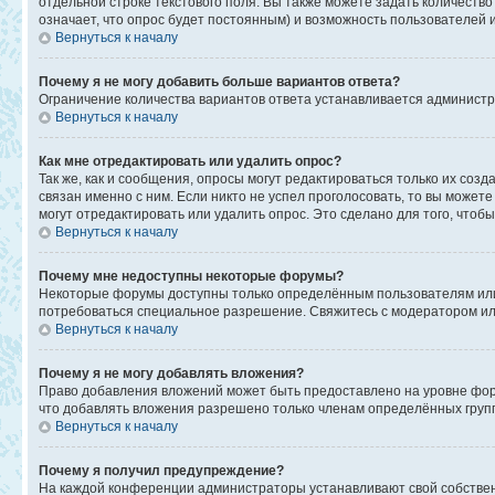
отдельной строке текстового поля. Вы также можете задать количеств
означает, что опрос будет постоянным) и возможность пользователей 
Вернуться к началу
Почему я не могу добавить больше вариантов ответа?
Ограничение количества вариантов ответа устанавливается админист
Вернуться к началу
Как мне отредактировать или удалить опрос?
Так же, как и сообщения, опросы могут редактироваться только их со
связан именно с ним. Если никто не успел проголосовать, то вы может
могут отредактировать или удалить опрос. Это сделано для того, чтоб
Вернуться к началу
Почему мне недоступны некоторые форумы?
Некоторые форумы доступны только определённым пользователям или г
потребоваться специальное разрешение. Свяжитесь с модератором и
Вернуться к началу
Почему я не могу добавлять вложения?
Право добавления вложений может быть предоставлено на уровне фор
что добавлять вложения разрешено только членам определённых групп
Вернуться к началу
Почему я получил предупреждение?
На каждой конференции администраторы устанавливают свой собствен