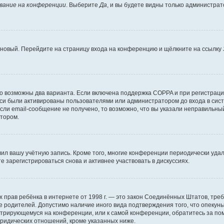
вание на конференции
. Выберите
Да
, и вы будете видны только администра
ь новый. Перейдите на страницу входа на конференцию и щёлкните на ссылку
то возможны два варианта. Если включена поддержка COPPA и при регистрации
си были активированы пользователями или администратором до входа в сист
ли email-сообщение не получено, то возможно, что вы указали неправильный
атором.
лил вашу учётную запись. Кроме того, многие конференции периодически уд
 зарегистрироваться снова и активнее участвовать в дискуссиях.
стных прав ребёнка в интернете от 1998 г. — это закон Соединённых Штатов, т
ие родителей. Допустимо наличие иного вида подтверждения того, что опек
гистрирующемуся на конференции, или к самой конференции, обратитесь за п
ридических отношений, кроме указанных ниже.