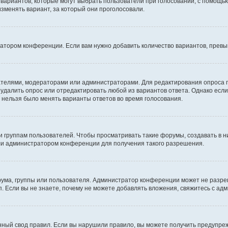
о вариантов, которые могут выбрать пользователи при голосовании, с помощь
изменять вариант, за который они проголосовали.
ратором конференции. Если вам нужно добавить количество вариантов, прев
здателями, модераторами или администраторами. Для редактирования опроса 
е удалить опрос или отредактировать любой из вариантов ответа. Однако есл
ы нельзя было менять варианты ответов во время голосования.
руппам пользователей. Чтобы просматривать такие форумы, создавать в ни
ли администратором конференции для получения такого разрешения.
ума, группы или пользователя. Администратор конференции может не разре
. Если вы не знаете, почему не можете добавлять вложения, свяжитесь с а
ный свод правил. Если вы нарушили правило, вы можете получить предупреж