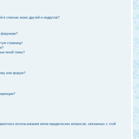
й в списках моих друзей и недругов?
и форумам?
стую страницу!
и?
ные мной темы?
тему или форум?
ференции?
рректного использования и/или юридических вопросов, связанных с этой