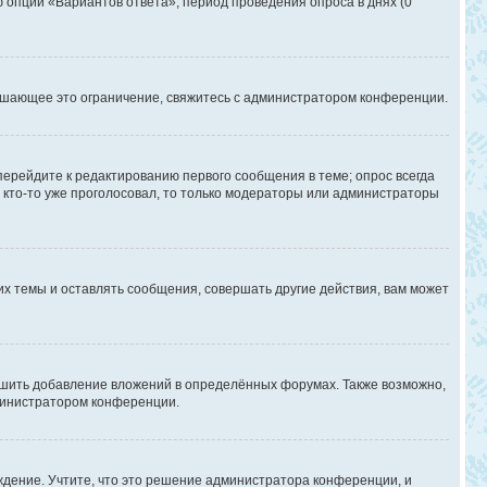
ю опции «Вариантов ответа», период проведения опроса в днях (0
ышающее это ограничение, свяжитесь с администратором конференции.
перейдите к редактированию первого сообщения в теме; опрос всегда
и кто-то уже проголосовал, то только модераторы или администраторы
х темы и оставлять сообщения, совершать другие действия, вам может
шить добавление вложений в определённых форумах. Также возможно,
дминистратором конференции.
дение. Учтите, что это решение администратора конференции, и