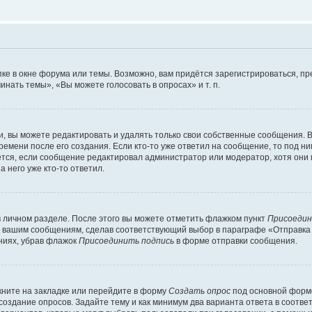
ке в окне форума или темы. Возможно, вам придётся зарегистрироваться, п
нать темы», «Вы можете голосовать в опросах» и т. п.
 вы можете редактировать и удалять только свои собственные сообщения. В
ремени после его создания. Если кто-то уже ответил на сообщение, то под н
ляется, если сообщение редактировал администратор или модератор, хотя они
 него уже кто-то ответил.
в личном разделе. После этого вы можете отметить флажком пункт
Присоедин
м вашим сообщениям, сделав соответствующий выбор в параграфе «Отправка
ниях, убрав флажок
Присоединить подпись
в форме отправки сообщения.
ните на закладке или перейдите в форму
Создать опрос
под основной формо
 создание опросов. Задайте тему и как минимум два варианта ответа в соотв