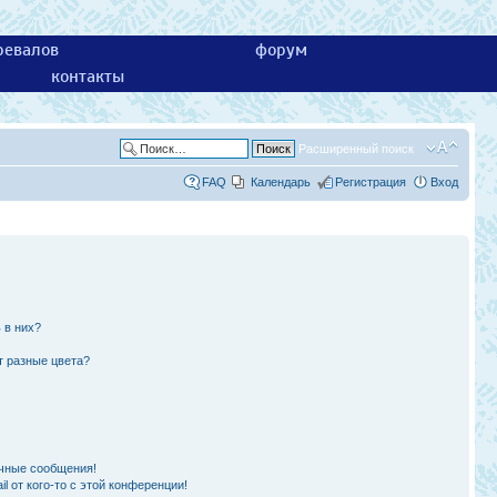
ревалов
форум
контакты
Расширенный поиск
FAQ
Календарь
Регистрация
Вход
 в них?
т разные цвета?
чные сообщения!
l от кого-то с этой конференции!