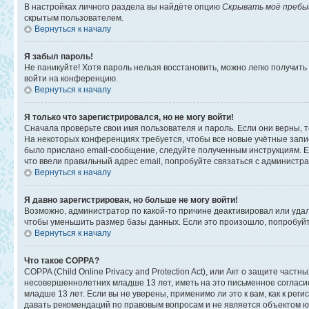
В настройках личного раздела вы найдёте опцию
Скрывать моё пребы
скрытым пользователем.
Вернуться к началу
Я забыл пароль!
Не паникуйте! Хотя пароль нельзя восстановить, можно легко получит
войти на конференцию.
Вернуться к началу
Я только что зарегистрировался, но не могу войти!
Сначала проверьте свои имя пользователя и пароль. Если они верны, 
На некоторых конференциях требуется, чтобы все новые учётные запи
было прислано email-сообщение, следуйте полученным инструкциям. Ес
что ввели правильный адрес email, попробуйте связаться с администр
Вернуться к началу
Я давно зарегистрирован, но больше не могу войти!
Возможно, администратор по какой-то причине деактивировал или уда
чтобы уменьшить размер базы данных. Если это произошло, попробуйте
Вернуться к началу
Что такое COPPA?
COPPA (Child Online Privacy and Protection Act), или Акт о защите ча
несовершеннолетних младше 13 лет, иметь на это письменное соглас
младше 13 лет. Если вы не уверены, применимо ли это к вам, как к ре
давать рекомендаций по правовым вопросам и не является объектом ю