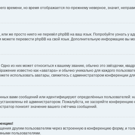
тнего времени, но время отображается по-прежнему неверное, значит, непра
 или же просто никто не перевёл phpBB на ваш язык. Попробуйте узнать у а
сами можете перевести phpBB на свой язык. Дополнительную информацию вы мо
Одно из них может относиться к вашему званию, обычно это звёздочки, квадр
бражение известно как «аватара» и обычно уникально для каждого пользовате
 можете использовать аватары, свяжитесь с администратором конференции дл
анных вами сообщений или идентифицируют определённых пользователей: н
 установлены её администратором. Пожалуйста, не засоряйте конференцию н
стратор понизят значение вашего счётчика сообщений.
ренцию!
бщения другим пользователям через встроенную в конференцию форму, и тол
имными пользователями.