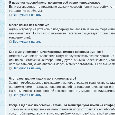
Я изменил часовой пояс, но время всё равно неправильное!
Если вы уверены, что правильно указали часовой пояс и настройку ле
устранения проблемы.
Вернуться к началу
Моего языка нет в списке!
Администратор не установил поддержку вашего языка на конференции,
языковой пакет. Если такого языкового пакета не существует, то вы 
конференции).
Вернуться к началу
Как я могу поместить изображение вместе со своим именем?
Вместе с именем пользователя могут присутствовать два изображения. 
или на ваш статус на конференции. Другое, обычно более крупное, изо
него же зависит, какие аватары могут быть использованы. Если вы не
Вернуться к началу
Что такое звание и как я могу изменить его?
Звания, отображаемые под вашим именем, отражают количество созд
напрямую изменять наименования званий на конференции, так как они
На большинстве конференций это запрещено, и модератор или админи
Вернуться к началу
Когда я щёлкаю по ссылке «email», от меня требуют войти на конфе
Только зарегистрированные пользователи могут отправлять email-соо
того, чтобы предотвратить злоупотребления почтовой системой анон