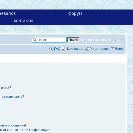
ревалов
форум
контакты
Расширенный поиск
FAQ
Календарь
Регистрация
Вход
 в них?
т разные цвета?
чные сообщения!
l от кого-то с этой конференции!