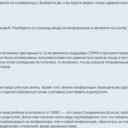
вание на конференции
. Выберите
Да
, и вы будете видны только администра
ь новый. Перейдите на страницу входа на конференцию и щёлкните на ссылку
то возможны два варианта. Если включена поддержка COPPA и при регистрации
си были активированы пользователями или администратором до входа в сист
ли email-сообщение не получено, то возможно, что вы указали неправильный
атором.
лил вашу учётную запись. Кроме того, многие конференции периодически уд
 зарегистрироваться снова и активнее участвовать в дискуссиях.
стных прав ребёнка в интернете от 1998 г. — это закон Соединённых Штатов, т
ие родителей. Допустимо наличие иного вида подтверждения того, что опек
гистрирующемуся на конференции, или к самой конференции, обратитесь за п
ридических отношений, кроме указанных ниже.