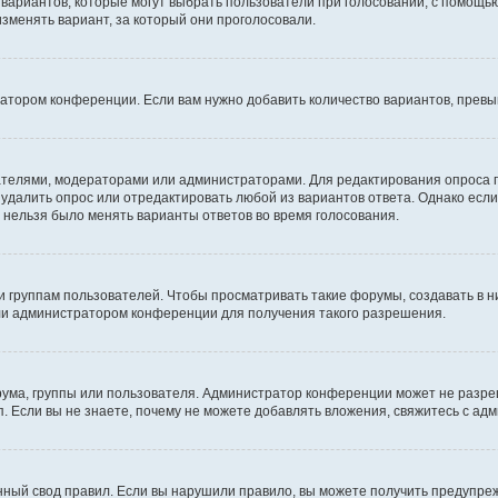
о вариантов, которые могут выбрать пользователи при голосовании, с помощь
изменять вариант, за который они проголосовали.
ратором конференции. Если вам нужно добавить количество вариантов, прев
здателями, модераторами или администраторами. Для редактирования опроса 
е удалить опрос или отредактировать любой из вариантов ответа. Однако есл
ы нельзя было менять варианты ответов во время голосования.
руппам пользователей. Чтобы просматривать такие форумы, создавать в ни
ли администратором конференции для получения такого разрешения.
ума, группы или пользователя. Администратор конференции может не разре
. Если вы не знаете, почему не можете добавлять вложения, свяжитесь с а
ный свод правил. Если вы нарушили правило, вы можете получить предупреж