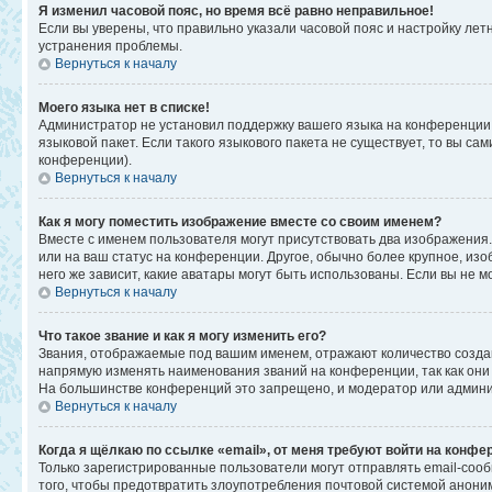
Я изменил часовой пояс, но время всё равно неправильное!
Если вы уверены, что правильно указали часовой пояс и настройку ле
устранения проблемы.
Вернуться к началу
Моего языка нет в списке!
Администратор не установил поддержку вашего языка на конференции,
языковой пакет. Если такого языкового пакета не существует, то вы 
конференции).
Вернуться к началу
Как я могу поместить изображение вместе со своим именем?
Вместе с именем пользователя могут присутствовать два изображения. 
или на ваш статус на конференции. Другое, обычно более крупное, изо
него же зависит, какие аватары могут быть использованы. Если вы не
Вернуться к началу
Что такое звание и как я могу изменить его?
Звания, отображаемые под вашим именем, отражают количество созд
напрямую изменять наименования званий на конференции, так как они
На большинстве конференций это запрещено, и модератор или админи
Вернуться к началу
Когда я щёлкаю по ссылке «email», от меня требуют войти на конфе
Только зарегистрированные пользователи могут отправлять email-соо
того, чтобы предотвратить злоупотребления почтовой системой анон