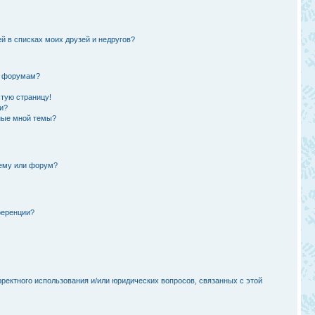
й в списках моих друзей и недругов?
и форумам?
стую страницу!
и?
ные мной темы?
тему или форум?
ференции?
рректного использования и/или юридических вопросов, связанных с этой