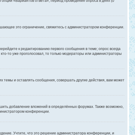
ю опции «Вариантов ответа», период проведения опроса в днях (0
ышающее это ограничение, свяжитесь с администратором конференции.
перейдите к редактированию первого сообщения в теме; опрос всегда
и кто-то уже проголосовал, то только модераторы или администраторы
х темы и оставлять сообщения, совершать другие действия, вам может
шить добавление вложений в определённых форумах. Также возможно,
дминистратором конференции.
дение. Учтите, что это решение администратора конференции, и