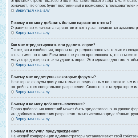
отдельной строке текстового поля. Вы также можете задать количеств
означает, что опрос будет постоянным) и возможность пользователей 
Вернуться к началу
Почему я не могу добавить больше вариантов ответа?
Ограничение количества вариантов ответа устанавливается админист
Вернуться к началу
Как мне отредактировать или удалить опрос?
Так же, как и сообщения, опросы могут редактироваться только их со
связан именно с ним. Если никто не успел проголосовать, то вы может
могут отредактировать или удалить опрос. Это сделано для того, чтоб
Вернуться к началу
Почему мне недоступны некоторые форумы?
Некоторые форумы доступны только определённым пользователям или г
потребоваться специальное разрешение. Свяжитесь с модератором и
Вернуться к началу
Почему я не могу добавлять вложения?
Право добавления вложений может быть предоставлено на уровне фор
что добавлять вложения разрешено только членам определённых групп
Вернуться к началу
Почему я получил предупреждение?
На каждой конференции администраторы устанавливают свой собствен