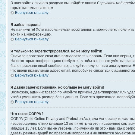
В настройках личного раздела вы найдёте опцию
Скрывать моё пребы
скрытым пользователем.
Вернуться к началу
Я забыл пароль!
Не паникуйте! Хотя пароль нельзя восстановить, можно легко получит
войти на конференцию.
Вернуться к началу
Я только что зарегистрировался, но не могу войти!
Сначала проверьте свои имя пользователя и пароль. Если они верны, 
На некоторых конференциях требуется, чтобы все новые учётные запи
было прислано email-сообщение, следуйте полученным инструкциям. Ес
что ввели правильный адрес email, попробуйте связаться с администр
Вернуться к началу
Я давно зарегистрирован, но больше не могу войти!
Возможно, администратор по какой-то причине деактивировал или уда
чтобы уменьшить размер базы данных. Если это произошло, попробуйте
Вернуться к началу
Что такое COPPA?
COPPA (Child Online Privacy and Protection Act), или Акт о защите ча
несовершеннолетних младше 13 лет, иметь на это письменное соглас
младше 13 лет. Если вы не уверены, применимо ли это к вам, как к ре
давать рекомендаций по правовым вопросам и не является объектом ю