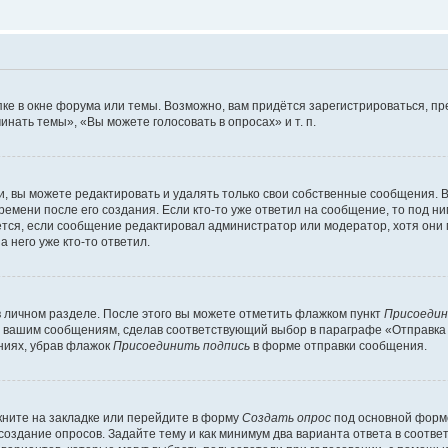
ке в окне форума или темы. Возможно, вам придётся зарегистрироваться, п
нать темы», «Вы можете голосовать в опросах» и т. п.
 вы можете редактировать и удалять только свои собственные сообщения. В
ремени после его создания. Если кто-то уже ответил на сообщение, то под н
ляется, если сообщение редактировал администратор или модератор, хотя они
 него уже кто-то ответил.
в личном разделе. После этого вы можете отметить флажком пункт
Присоедин
м вашим сообщениям, сделав соответствующий выбор в параграфе «Отправка
ниях, убрав флажок
Присоединить подпись
в форме отправки сообщения.
ните на закладке или перейдите в форму
Создать опрос
под основной формо
 создание опросов. Задайте тему и как минимум два варианта ответа в соотв