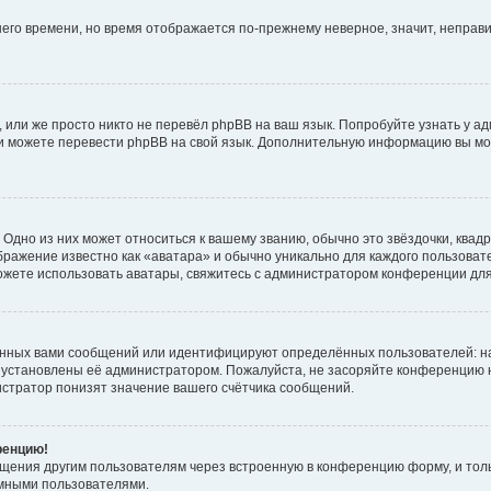
тнего времени, но время отображается по-прежнему неверное, значит, непра
 или же просто никто не перевёл phpBB на ваш язык. Попробуйте узнать у а
сами можете перевести phpBB на свой язык. Дополнительную информацию вы мо
Одно из них может относиться к вашему званию, обычно это звёздочки, квадр
бражение известно как «аватара» и обычно уникально для каждого пользовате
 можете использовать аватары, свяжитесь с администратором конференции дл
анных вами сообщений или идентифицируют определённых пользователей: н
 установлены её администратором. Пожалуйста, не засоряйте конференцию н
стратор понизят значение вашего счётчика сообщений.
ренцию!
бщения другим пользователям через встроенную в конференцию форму, и тол
имными пользователями.