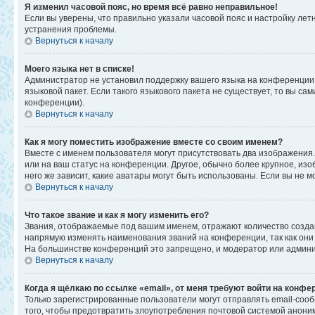
Я изменил часовой пояс, но время всё равно неправильное!
Если вы уверены, что правильно указали часовой пояс и настройку ле
устранения проблемы.
Вернуться к началу
Моего языка нет в списке!
Администратор не установил поддержку вашего языка на конференции,
языковой пакет. Если такого языкового пакета не существует, то вы 
конференции).
Вернуться к началу
Как я могу поместить изображение вместе со своим именем?
Вместе с именем пользователя могут присутствовать два изображения. 
или на ваш статус на конференции. Другое, обычно более крупное, изо
него же зависит, какие аватары могут быть использованы. Если вы не
Вернуться к началу
Что такое звание и как я могу изменить его?
Звания, отображаемые под вашим именем, отражают количество созд
напрямую изменять наименования званий на конференции, так как они
На большинстве конференций это запрещено, и модератор или админи
Вернуться к началу
Когда я щёлкаю по ссылке «email», от меня требуют войти на конфе
Только зарегистрированные пользователи могут отправлять email-соо
того, чтобы предотвратить злоупотребления почтовой системой анон