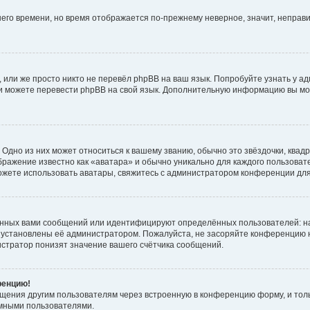
тнего времени, но время отображается по-прежнему неверное, значит, непра
 или же просто никто не перевёл phpBB на ваш язык. Попробуйте узнать у а
сами можете перевести phpBB на свой язык. Дополнительную информацию вы мо
Одно из них может относиться к вашему званию, обычно это звёздочки, квадр
бражение известно как «аватара» и обычно уникально для каждого пользовате
 можете использовать аватары, свяжитесь с администратором конференции дл
анных вами сообщений или идентифицируют определённых пользователей: н
 установлены её администратором. Пожалуйста, не засоряйте конференцию н
стратор понизят значение вашего счётчика сообщений.
ренцию!
бщения другим пользователям через встроенную в конференцию форму, и тол
имными пользователями.