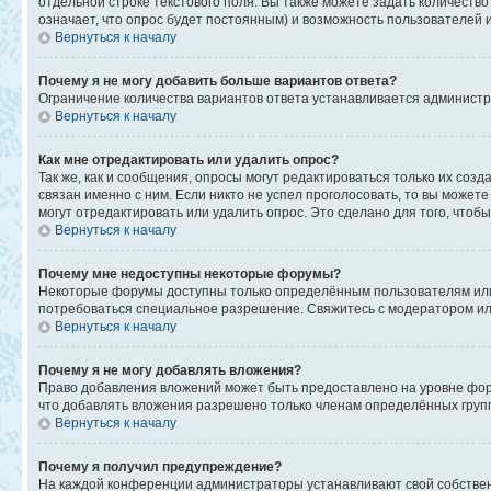
отдельной строке текстового поля. Вы также можете задать количеств
означает, что опрос будет постоянным) и возможность пользователей 
Вернуться к началу
Почему я не могу добавить больше вариантов ответа?
Ограничение количества вариантов ответа устанавливается админист
Вернуться к началу
Как мне отредактировать или удалить опрос?
Так же, как и сообщения, опросы могут редактироваться только их со
связан именно с ним. Если никто не успел проголосовать, то вы может
могут отредактировать или удалить опрос. Это сделано для того, чтоб
Вернуться к началу
Почему мне недоступны некоторые форумы?
Некоторые форумы доступны только определённым пользователям или г
потребоваться специальное разрешение. Свяжитесь с модератором и
Вернуться к началу
Почему я не могу добавлять вложения?
Право добавления вложений может быть предоставлено на уровне фор
что добавлять вложения разрешено только членам определённых групп
Вернуться к началу
Почему я получил предупреждение?
На каждой конференции администраторы устанавливают свой собствен