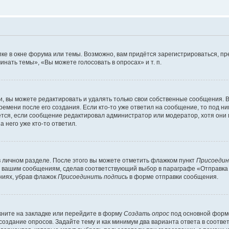
ке в окне форума или темы. Возможно, вам придётся зарегистрироваться, п
нать темы», «Вы можете голосовать в опросах» и т. п.
 вы можете редактировать и удалять только свои собственные сообщения. В
ремени после его создания. Если кто-то уже ответил на сообщение, то под н
ляется, если сообщение редактировал администратор или модератор, хотя они
 него уже кто-то ответил.
в личном разделе. После этого вы можете отметить флажком пункт
Присоедин
м вашим сообщениям, сделав соответствующий выбор в параграфе «Отправка
ниях, убрав флажок
Присоединить подпись
в форме отправки сообщения.
ните на закладке или перейдите в форму
Создать опрос
под основной формо
 создание опросов. Задайте тему и как минимум два варианта ответа в соотв