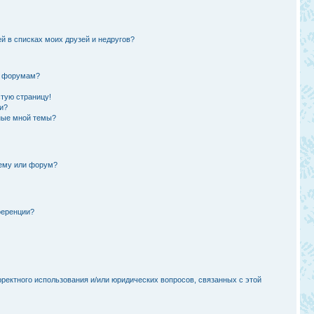
й в списках моих друзей и недругов?
и форумам?
стую страницу!
и?
ные мной темы?
тему или форум?
ференции?
рректного использования и/или юридических вопросов, связанных с этой