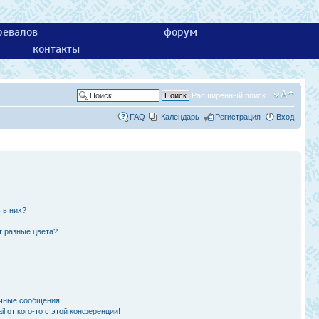
ревалов
форум
контакты
Расширенный поиск
FAQ
Календарь
Регистрация
Вход
 в них?
т разные цвета?
чные сообщения!
l от кого-то с этой конференции!