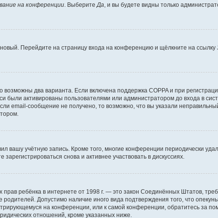
вание на конференции
. Выберите
Да
, и вы будете видны только администра
ь новый. Перейдите на страницу входа на конференцию и щёлкните на ссылку
то возможны два варианта. Если включена поддержка COPPA и при регистрации
си были активированы пользователями или администратором до входа в сист
ли email-сообщение не получено, то возможно, что вы указали неправильный
атором.
лил вашу учётную запись. Кроме того, многие конференции периодически уд
 зарегистрироваться снова и активнее участвовать в дискуссиях.
стных прав ребёнка в интернете от 1998 г. — это закон Соединённых Штатов, т
ие родителей. Допустимо наличие иного вида подтверждения того, что опек
гистрирующемуся на конференции, или к самой конференции, обратитесь за п
ридических отношений, кроме указанных ниже.