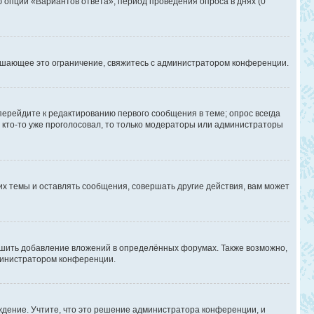
ю опции «Вариантов ответа», период проведения опроса в днях (0
ышающее это ограничение, свяжитесь с администратором конференции.
перейдите к редактированию первого сообщения в теме; опрос всегда
и кто-то уже проголосовал, то только модераторы или администраторы
х темы и оставлять сообщения, совершать другие действия, вам может
шить добавление вложений в определённых форумах. Также возможно,
дминистратором конференции.
дение. Учтите, что это решение администратора конференции, и