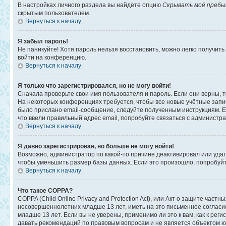
В настройках личного раздела вы найдёте опцию
Скрывать моё пребы
скрытым пользователем.
Вернуться к началу
Я забыл пароль!
Не паникуйте! Хотя пароль нельзя восстановить, можно легко получит
войти на конференцию.
Вернуться к началу
Я только что зарегистрировался, но не могу войти!
Сначала проверьте свои имя пользователя и пароль. Если они верны, 
На некоторых конференциях требуется, чтобы все новые учётные запи
было прислано email-сообщение, следуйте полученным инструкциям. Ес
что ввели правильный адрес email, попробуйте связаться с администр
Вернуться к началу
Я давно зарегистрирован, но больше не могу войти!
Возможно, администратор по какой-то причине деактивировал или уда
чтобы уменьшить размер базы данных. Если это произошло, попробуйте
Вернуться к началу
Что такое COPPA?
COPPA (Child Online Privacy and Protection Act), или Акт о защите ча
несовершеннолетних младше 13 лет, иметь на это письменное соглас
младше 13 лет. Если вы не уверены, применимо ли это к вам, как к ре
давать рекомендаций по правовым вопросам и не является объектом ю