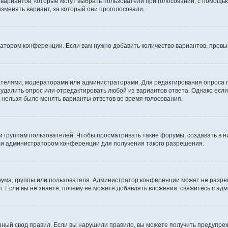
о вариантов, которые могут выбрать пользователи при голосовании, с помощь
изменять вариант, за который они проголосовали.
ратором конференции. Если вам нужно добавить количество вариантов, прев
здателями, модераторами или администраторами. Для редактирования опроса 
е удалить опрос или отредактировать любой из вариантов ответа. Однако есл
ы нельзя было менять варианты ответов во время голосования.
руппам пользователей. Чтобы просматривать такие форумы, создавать в ни
ли администратором конференции для получения такого разрешения.
ума, группы или пользователя. Администратор конференции может не разре
. Если вы не знаете, почему не можете добавлять вложения, свяжитесь с а
ный свод правил. Если вы нарушили правило, вы можете получить предупреж