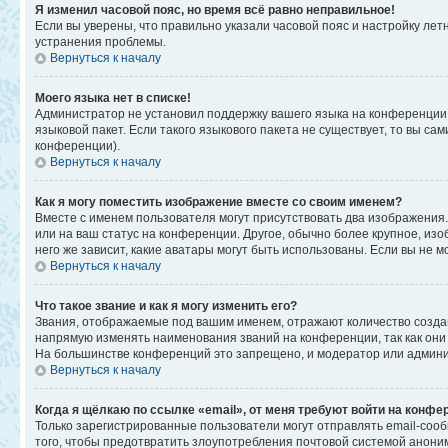
Я изменил часовой пояс, но время всё равно неправильное!
Если вы уверены, что правильно указали часовой пояс и настройку ле
устранения проблемы.
Вернуться к началу
Моего языка нет в списке!
Администратор не установил поддержку вашего языка на конференции,
языковой пакет. Если такого языкового пакета не существует, то вы 
конференции).
Вернуться к началу
Как я могу поместить изображение вместе со своим именем?
Вместе с именем пользователя могут присутствовать два изображения. 
или на ваш статус на конференции. Другое, обычно более крупное, изо
него же зависит, какие аватары могут быть использованы. Если вы не
Вернуться к началу
Что такое звание и как я могу изменить его?
Звания, отображаемые под вашим именем, отражают количество созд
напрямую изменять наименования званий на конференции, так как они
На большинстве конференций это запрещено, и модератор или админи
Вернуться к началу
Когда я щёлкаю по ссылке «email», от меня требуют войти на конфе
Только зарегистрированные пользователи могут отправлять email-соо
того, чтобы предотвратить злоупотребления почтовой системой анон