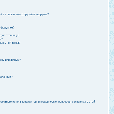
й в списках моих друзей и недругов?
и форумам?
стую страницу!
и?
ные мной темы?
тему или форум?
ференции?
рректного использования и/или юридических вопросов, связанных с этой