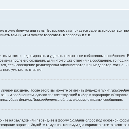
ке в окне форума или темы. Возможно, вам придётся зарегистрироваться, п
нать темы», «Вы можете голосовать в опросах» и т. п.
 вы можете редактировать и удалять только свои собственные сообщения. В
ремени после его создания. Если кто-то уже ответил на сообщение, то под н
ляется, если сообщение редактировал администратор или модератор, хотя они
 него уже кто-то ответил.
в личном разделе. После этого вы можете отметить флажком пункт
Присоедин
м вашим сообщениям, сделав соответствующий выбор в параграфе «Отправка
ниях, убрав флажок
Присоединить подпись
в форме отправки сообщения.
ните на закладке или перейдите в форму
Создать опрос
под основной формо
 создание опросов. Задайте тему и как минимум два варианта ответа в соотв