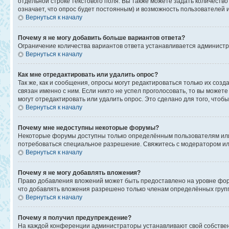
отдельной строке текстового поля. Вы также можете задать количеств
означает, что опрос будет постоянным) и возможность пользователей 
Вернуться к началу
Почему я не могу добавить больше вариантов ответа?
Ограничение количества вариантов ответа устанавливается админист
Вернуться к началу
Как мне отредактировать или удалить опрос?
Так же, как и сообщения, опросы могут редактироваться только их со
связан именно с ним. Если никто не успел проголосовать, то вы может
могут отредактировать или удалить опрос. Это сделано для того, чтоб
Вернуться к началу
Почему мне недоступны некоторые форумы?
Некоторые форумы доступны только определённым пользователям или г
потребоваться специальное разрешение. Свяжитесь с модератором и
Вернуться к началу
Почему я не могу добавлять вложения?
Право добавления вложений может быть предоставлено на уровне фор
что добавлять вложения разрешено только членам определённых групп
Вернуться к началу
Почему я получил предупреждение?
На каждой конференции администраторы устанавливают свой собствен