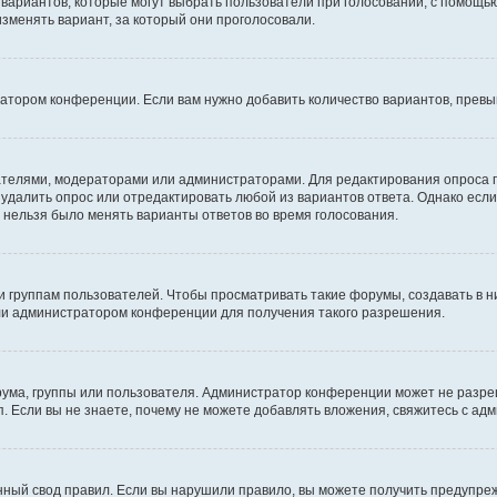
о вариантов, которые могут выбрать пользователи при голосовании, с помощь
изменять вариант, за который они проголосовали.
ратором конференции. Если вам нужно добавить количество вариантов, прев
здателями, модераторами или администраторами. Для редактирования опроса 
е удалить опрос или отредактировать любой из вариантов ответа. Однако есл
ы нельзя было менять варианты ответов во время голосования.
руппам пользователей. Чтобы просматривать такие форумы, создавать в ни
ли администратором конференции для получения такого разрешения.
ума, группы или пользователя. Администратор конференции может не разре
. Если вы не знаете, почему не можете добавлять вложения, свяжитесь с а
ный свод правил. Если вы нарушили правило, вы можете получить предупреж