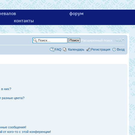
ревалов
форум
контакты
Расширенный поиск
FAQ
Календарь
Регистрация
Вход
 в них?
т разные цвета?
чные сообщения!
l от кого-то с этой конференции!