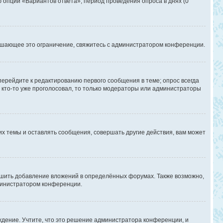
ю опции «Вариантов ответа», период проведения опроса в днях (0
ышающее это ограничение, свяжитесь с администратором конференции.
перейдите к редактированию первого сообщения в теме; опрос всегда
и кто-то уже проголосовал, то только модераторы или администраторы
х темы и оставлять сообщения, совершать другие действия, вам может
шить добавление вложений в определённых форумах. Также возможно,
дминистратором конференции.
дение. Учтите, что это решение администратора конференции, и