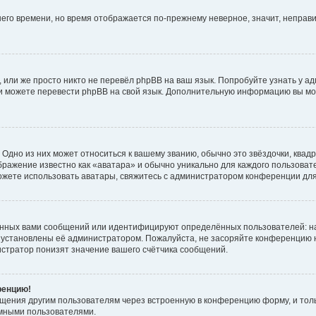
тнего времени, но время отображается по-прежнему неверное, значит, непра
 или же просто никто не перевёл phpBB на ваш язык. Попробуйте узнать у а
сами можете перевести phpBB на свой язык. Дополнительную информацию вы мо
Одно из них может относиться к вашему званию, обычно это звёздочки, квадр
бражение известно как «аватара» и обычно уникально для каждого пользовате
 можете использовать аватары, свяжитесь с администратором конференции дл
анных вами сообщений или идентифицируют определённых пользователей: н
 установлены её администратором. Пожалуйста, не засоряйте конференцию н
стратор понизят значение вашего счётчика сообщений.
ренцию!
бщения другим пользователям через встроенную в конференцию форму, и тол
имными пользователями.