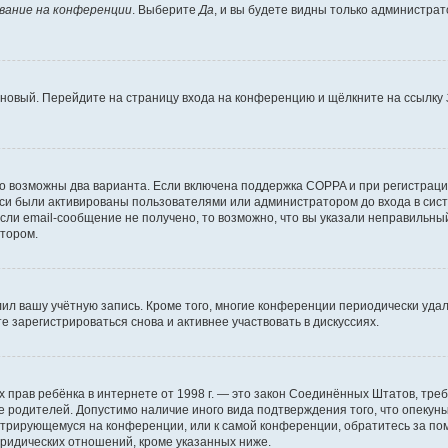
вание на конференции
. Выберите
Да
, и вы будете видны только администра
ь новый. Перейдите на страницу входа на конференцию и щёлкните на ссылку
то возможны два варианта. Если включена поддержка COPPA и при регистрации
си были активированы пользователями или администратором до входа в сист
ли email-сообщение не получено, то возможно, что вы указали неправильный
атором.
лил вашу учётную запись. Кроме того, многие конференции периодически уд
 зарегистрироваться снова и активнее участвовать в дискуссиях.
стных прав ребёнка в интернете от 1998 г. — это закон Соединённых Штатов, т
ие родителей. Допустимо наличие иного вида подтверждения того, что опек
гистрирующемуся на конференции, или к самой конференции, обратитесь за п
ридических отношений, кроме указанных ниже.