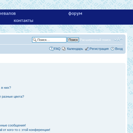
ревалов
форум
контакты
Расширенный поиск
FAQ
Календарь
Регистрация
Вход
 в них?
т разные цвета?
чные сообщения!
l от кого-то с этой конференции!