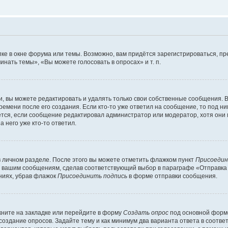
ке в окне форума или темы. Возможно, вам придётся зарегистрироваться, п
нать темы», «Вы можете голосовать в опросах» и т. п.
 вы можете редактировать и удалять только свои собственные сообщения. В
ремени после его создания. Если кто-то уже ответил на сообщение, то под н
ляется, если сообщение редактировал администратор или модератор, хотя они
 него уже кто-то ответил.
в личном разделе. После этого вы можете отметить флажком пункт
Присоедин
м вашим сообщениям, сделав соответствующий выбор в параграфе «Отправка
ниях, убрав флажок
Присоединить подпись
в форме отправки сообщения.
ните на закладке или перейдите в форму
Создать опрос
под основной формо
 создание опросов. Задайте тему и как минимум два варианта ответа в соотв