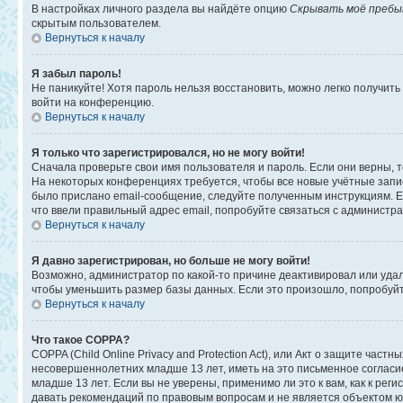
В настройках личного раздела вы найдёте опцию
Скрывать моё пребы
скрытым пользователем.
Вернуться к началу
Я забыл пароль!
Не паникуйте! Хотя пароль нельзя восстановить, можно легко получит
войти на конференцию.
Вернуться к началу
Я только что зарегистрировался, но не могу войти!
Сначала проверьте свои имя пользователя и пароль. Если они верны, 
На некоторых конференциях требуется, чтобы все новые учётные запи
было прислано email-сообщение, следуйте полученным инструкциям. Ес
что ввели правильный адрес email, попробуйте связаться с администр
Вернуться к началу
Я давно зарегистрирован, но больше не могу войти!
Возможно, администратор по какой-то причине деактивировал или уда
чтобы уменьшить размер базы данных. Если это произошло, попробуйте
Вернуться к началу
Что такое COPPA?
COPPA (Child Online Privacy and Protection Act), или Акт о защите ча
несовершеннолетних младше 13 лет, иметь на это письменное соглас
младше 13 лет. Если вы не уверены, применимо ли это к вам, как к ре
давать рекомендаций по правовым вопросам и не является объектом ю