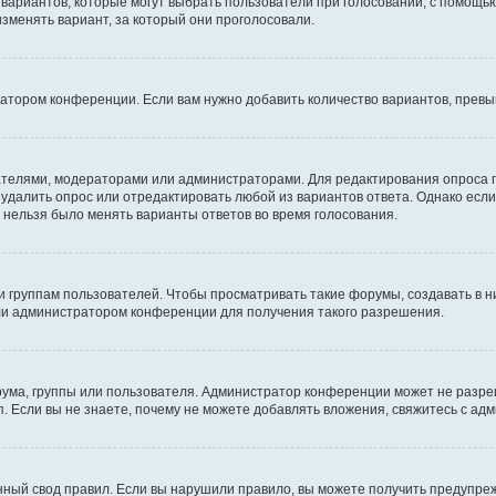
о вариантов, которые могут выбрать пользователи при голосовании, с помощь
изменять вариант, за который они проголосовали.
ратором конференции. Если вам нужно добавить количество вариантов, прев
здателями, модераторами или администраторами. Для редактирования опроса 
е удалить опрос или отредактировать любой из вариантов ответа. Однако есл
ы нельзя было менять варианты ответов во время голосования.
руппам пользователей. Чтобы просматривать такие форумы, создавать в ни
ли администратором конференции для получения такого разрешения.
ума, группы или пользователя. Администратор конференции может не разре
. Если вы не знаете, почему не можете добавлять вложения, свяжитесь с а
ный свод правил. Если вы нарушили правило, вы можете получить предупреж