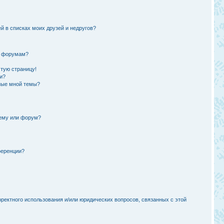
й в списках моих друзей и недругов?
и форумам?
стую страницу!
и?
ные мной темы?
тему или форум?
ференции?
рректного использования и/или юридических вопросов, связанных с этой