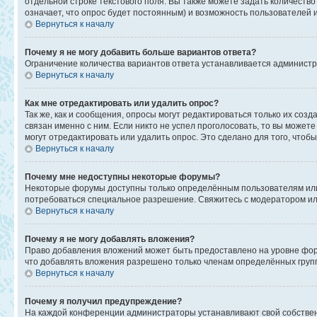
отдельной строке текстового поля. Вы также можете задать количеств
означает, что опрос будет постоянным) и возможность пользователей 
Вернуться к началу
Почему я не могу добавить больше вариантов ответа?
Ограничение количества вариантов ответа устанавливается админист
Вернуться к началу
Как мне отредактировать или удалить опрос?
Так же, как и сообщения, опросы могут редактироваться только их со
связан именно с ним. Если никто не успел проголосовать, то вы может
могут отредактировать или удалить опрос. Это сделано для того, чтоб
Вернуться к началу
Почему мне недоступны некоторые форумы?
Некоторые форумы доступны только определённым пользователям или г
потребоваться специальное разрешение. Свяжитесь с модератором и
Вернуться к началу
Почему я не могу добавлять вложения?
Право добавления вложений может быть предоставлено на уровне фор
что добавлять вложения разрешено только членам определённых групп
Вернуться к началу
Почему я получил предупреждение?
На каждой конференции администраторы устанавливают свой собствен