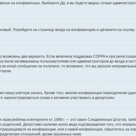
вание на конференции
. Выберите
Да
, и вы будете видны только администра
ь новый. Перейдите на страницу входа на конференцию и щёлкните на ссылку
то возможны два варианта. Если включена поддержка COPPA и при регистрации
си были активированы пользователями или администратором до входа в сист
ли email-сообщение не получено, то возможно, что вы указали неправильный
атором.
лил вашу учётную запись. Кроме того, многие конференции периодически уд
 зарегистрироваться снова и активнее участвовать в дискуссиях.
стных прав ребёнка в интернете от 1998 г. — это закон Соединённых Штатов, т
ие родителей. Допустимо наличие иного вида подтверждения того, что опек
гистрирующемуся на конференции, или к самой конференции, обратитесь за п
ридических отношений, кроме указанных ниже.