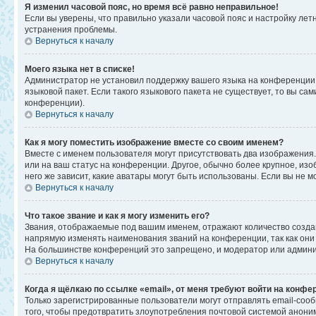
Я изменил часовой пояс, но время всё равно неправильное!
Если вы уверены, что правильно указали часовой пояс и настройку ле
устранения проблемы.
Вернуться к началу
Моего языка нет в списке!
Администратор не установил поддержку вашего языка на конференции,
языковой пакет. Если такого языкового пакета не существует, то вы 
конференции).
Вернуться к началу
Как я могу поместить изображение вместе со своим именем?
Вместе с именем пользователя могут присутствовать два изображения. 
или на ваш статус на конференции. Другое, обычно более крупное, изо
него же зависит, какие аватары могут быть использованы. Если вы не
Вернуться к началу
Что такое звание и как я могу изменить его?
Звания, отображаемые под вашим именем, отражают количество созд
напрямую изменять наименования званий на конференции, так как они
На большинстве конференций это запрещено, и модератор или админи
Вернуться к началу
Когда я щёлкаю по ссылке «email», от меня требуют войти на конфе
Только зарегистрированные пользователи могут отправлять email-соо
того, чтобы предотвратить злоупотребления почтовой системой анон