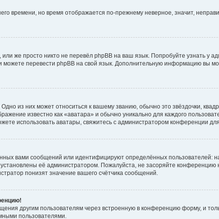
тнего времени, но время отображается по-прежнему неверное, значит, непра
 или же просто никто не перевёл phpBB на ваш язык. Попробуйте узнать у а
сами можете перевести phpBB на свой язык. Дополнительную информацию вы мо
Одно из них может относиться к вашему званию, обычно это звёздочки, квадр
бражение известно как «аватара» и обычно уникально для каждого пользовате
 можете использовать аватары, свяжитесь с администратором конференции дл
анных вами сообщений или идентифицируют определённых пользователей: н
 установлены её администратором. Пожалуйста, не засоряйте конференцию н
стратор понизят значение вашего счётчика сообщений.
ренцию!
бщения другим пользователям через встроенную в конференцию форму, и тол
имными пользователями.