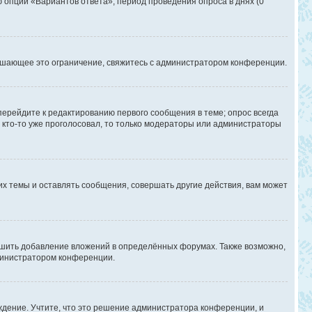
ю опции «Вариантов ответа», период проведения опроса в днях (0
ышающее это ограничение, свяжитесь с администратором конференции.
перейдите к редактированию первого сообщения в теме; опрос всегда
и кто-то уже проголосовал, то только модераторы или администраторы
х темы и оставлять сообщения, совершать другие действия, вам может
шить добавление вложений в определённых форумах. Также возможно,
дминистратором конференции.
дение. Учтите, что это решение администратора конференции, и