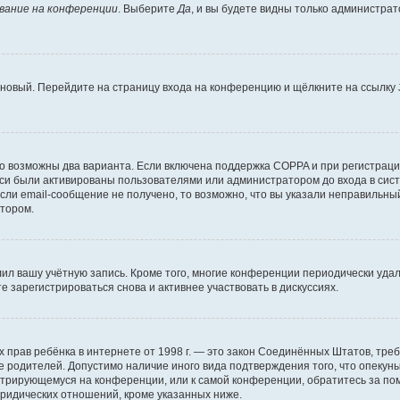
вание на конференции
. Выберите
Да
, и вы будете видны только администра
ь новый. Перейдите на страницу входа на конференцию и щёлкните на ссылку
то возможны два варианта. Если включена поддержка COPPA и при регистрации
си были активированы пользователями или администратором до входа в сист
ли email-сообщение не получено, то возможно, что вы указали неправильный
атором.
лил вашу учётную запись. Кроме того, многие конференции периодически уд
 зарегистрироваться снова и активнее участвовать в дискуссиях.
стных прав ребёнка в интернете от 1998 г. — это закон Соединённых Штатов, т
ие родителей. Допустимо наличие иного вида подтверждения того, что опек
гистрирующемуся на конференции, или к самой конференции, обратитесь за п
ридических отношений, кроме указанных ниже.