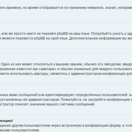
тнего времени, но время отображается по-прежнему неверное, значит, непра
 или же просто никто не перевёл phpBB на ваш язык. Попробуйте узнать у а
сами можете перевести phpBB на свой язык. Дополнительную информацию вы мо
Одно из них может относиться к вашему званию, обычно это звёздочки, квадр
бражение известно как «аватара» и обычно уникально для каждого пользовате
 можете использовать аватары, свяжитесь с администратором конференции дл
анных вами сообщений или идентифицируют определённых пользователей: н
 установлены её администратором. Пожалуйста, не засоряйте конференцию н
стратор понизят значение вашего счётчика сообщений.
ренцию!
бщения другим пользователям через встроенную в конференцию форму, и тол
имными пользователями.