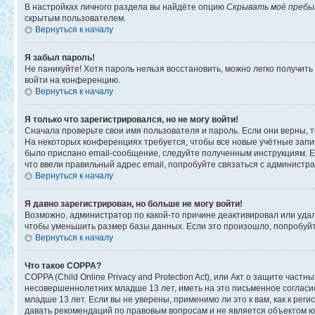
В настройках личного раздела вы найдёте опцию
Скрывать моё пребы
скрытым пользователем.
Вернуться к началу
Я забыл пароль!
Не паникуйте! Хотя пароль нельзя восстановить, можно легко получит
войти на конференцию.
Вернуться к началу
Я только что зарегистрировался, но не могу войти!
Сначала проверьте свои имя пользователя и пароль. Если они верны, 
На некоторых конференциях требуется, чтобы все новые учётные запи
было прислано email-сообщение, следуйте полученным инструкциям. Ес
что ввели правильный адрес email, попробуйте связаться с администр
Вернуться к началу
Я давно зарегистрирован, но больше не могу войти!
Возможно, администратор по какой-то причине деактивировал или уда
чтобы уменьшить размер базы данных. Если это произошло, попробуйте
Вернуться к началу
Что такое COPPA?
COPPA (Child Online Privacy and Protection Act), или Акт о защите ча
несовершеннолетних младше 13 лет, иметь на это письменное соглас
младше 13 лет. Если вы не уверены, применимо ли это к вам, как к ре
давать рекомендаций по правовым вопросам и не является объектом ю