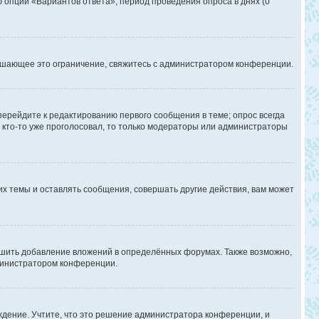
ю опции «Вариантов ответа», период проведения опроса в днях (0
ышающее это ограничение, свяжитесь с администратором конференции.
перейдите к редактированию первого сообщения в теме; опрос всегда
и кто-то уже проголосовал, то только модераторы или администраторы
х темы и оставлять сообщения, совершать другие действия, вам может
шить добавление вложений в определённых форумах. Также возможно,
дминистратором конференции.
дение. Учтите, что это решение администратора конференции, и