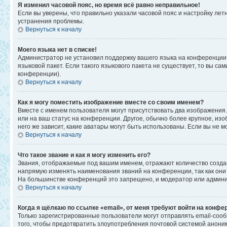
Я изменил часовой пояс, но время всё равно неправильное!
Если вы уверены, что правильно указали часовой пояс и настройку ле
устранения проблемы.
Вернуться к началу
Моего языка нет в списке!
Администратор не установил поддержку вашего языка на конференции,
языковой пакет. Если такого языкового пакета не существует, то вы 
конференции).
Вернуться к началу
Как я могу поместить изображение вместе со своим именем?
Вместе с именем пользователя могут присутствовать два изображения. 
или на ваш статус на конференции. Другое, обычно более крупное, изо
него же зависит, какие аватары могут быть использованы. Если вы не
Вернуться к началу
Что такое звание и как я могу изменить его?
Звания, отображаемые под вашим именем, отражают количество созд
напрямую изменять наименования званий на конференции, так как они
На большинстве конференций это запрещено, и модератор или админи
Вернуться к началу
Когда я щёлкаю по ссылке «email», от меня требуют войти на конфе
Только зарегистрированные пользователи могут отправлять email-соо
того, чтобы предотвратить злоупотребления почтовой системой анон