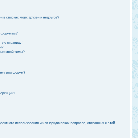
й в списках моих друзей и недругов?
и форумам?
стую страницу!
и?
ные мной темы?
тему или форум?
ференции?
рректного использования и/или юридических вопросов, связанных с этой