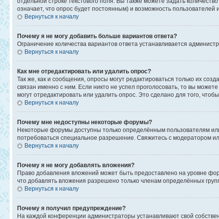
отдельной строке текстового поля. Вы также можете задать количеств
означает, что опрос будет постоянным) и возможность пользователей 
Вернуться к началу
Почему я не могу добавить больше вариантов ответа?
Ограничение количества вариантов ответа устанавливается админист
Вернуться к началу
Как мне отредактировать или удалить опрос?
Так же, как и сообщения, опросы могут редактироваться только их со
связан именно с ним. Если никто не успел проголосовать, то вы может
могут отредактировать или удалить опрос. Это сделано для того, чтоб
Вернуться к началу
Почему мне недоступны некоторые форумы?
Некоторые форумы доступны только определённым пользователям или г
потребоваться специальное разрешение. Свяжитесь с модератором и
Вернуться к началу
Почему я не могу добавлять вложения?
Право добавления вложений может быть предоставлено на уровне фор
что добавлять вложения разрешено только членам определённых групп
Вернуться к началу
Почему я получил предупреждение?
На каждой конференции администраторы устанавливают свой собствен