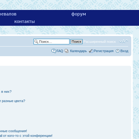
ревалов
форум
контакты
Расширенный поиск
FAQ
Календарь
Регистрация
Вход
 в них?
т разные цвета?
чные сообщения!
l от кого-то с этой конференции!