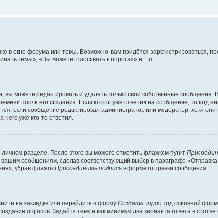
ке в окне форума или темы. Возможно, вам придётся зарегистрироваться, п
нать темы», «Вы можете голосовать в опросах» и т. п.
 вы можете редактировать и удалять только свои собственные сообщения. В
ремени после его создания. Если кто-то уже ответил на сообщение, то под н
ляется, если сообщение редактировал администратор или модератор, хотя они
 него уже кто-то ответил.
в личном разделе. После этого вы можете отметить флажком пункт
Присоедин
м вашим сообщениям, сделав соответствующий выбор в параграфе «Отправка
ниях, убрав флажок
Присоединить подпись
в форме отправки сообщения.
ните на закладке или перейдите в форму
Создать опрос
под основной формо
 создание опросов. Задайте тему и как минимум два варианта ответа в соотв