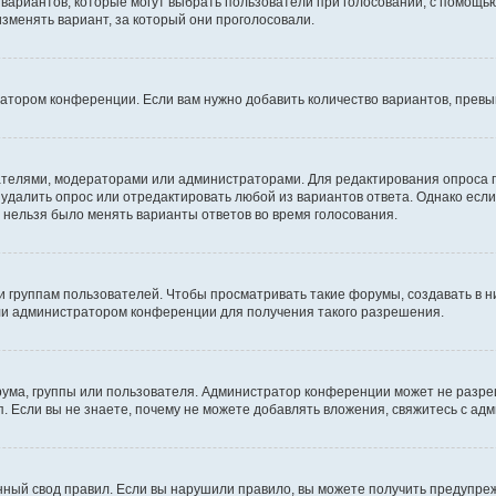
о вариантов, которые могут выбрать пользователи при голосовании, с помощь
изменять вариант, за который они проголосовали.
ратором конференции. Если вам нужно добавить количество вариантов, прев
здателями, модераторами или администраторами. Для редактирования опроса 
е удалить опрос или отредактировать любой из вариантов ответа. Однако есл
ы нельзя было менять варианты ответов во время голосования.
руппам пользователей. Чтобы просматривать такие форумы, создавать в ни
ли администратором конференции для получения такого разрешения.
ума, группы или пользователя. Администратор конференции может не разре
. Если вы не знаете, почему не можете добавлять вложения, свяжитесь с а
ный свод правил. Если вы нарушили правило, вы можете получить предупреж