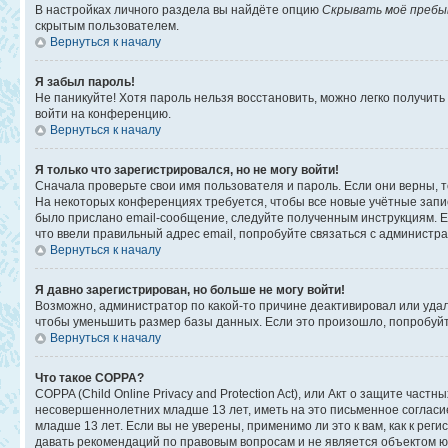
В настройках личного раздела вы найдёте опцию
Скрывать моё пребы
скрытым пользователем.
Вернуться к началу
Я забыл пароль!
Не паникуйте! Хотя пароль нельзя восстановить, можно легко получит
войти на конференцию.
Вернуться к началу
Я только что зарегистрировался, но не могу войти!
Сначала проверьте свои имя пользователя и пароль. Если они верны, 
На некоторых конференциях требуется, чтобы все новые учётные запи
было прислано email-сообщение, следуйте полученным инструкциям. Ес
что ввели правильный адрес email, попробуйте связаться с администр
Вернуться к началу
Я давно зарегистрирован, но больше не могу войти!
Возможно, администратор по какой-то причине деактивировал или уда
чтобы уменьшить размер базы данных. Если это произошло, попробуйте
Вернуться к началу
Что такое COPPA?
COPPA (Child Online Privacy and Protection Act), или Акт о защите ча
несовершеннолетних младше 13 лет, иметь на это письменное соглас
младше 13 лет. Если вы не уверены, применимо ли это к вам, как к ре
давать рекомендаций по правовым вопросам и не является объектом ю