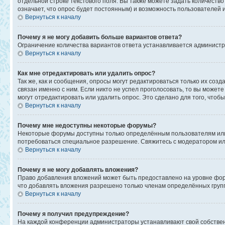
отдельной строке текстового поля. Вы также можете задать количеств
означает, что опрос будет постоянным) и возможность пользователей 
Вернуться к началу
Почему я не могу добавить больше вариантов ответа?
Ограничение количества вариантов ответа устанавливается админист
Вернуться к началу
Как мне отредактировать или удалить опрос?
Так же, как и сообщения, опросы могут редактироваться только их со
связан именно с ним. Если никто не успел проголосовать, то вы может
могут отредактировать или удалить опрос. Это сделано для того, чтоб
Вернуться к началу
Почему мне недоступны некоторые форумы?
Некоторые форумы доступны только определённым пользователям или г
потребоваться специальное разрешение. Свяжитесь с модератором и
Вернуться к началу
Почему я не могу добавлять вложения?
Право добавления вложений может быть предоставлено на уровне фор
что добавлять вложения разрешено только членам определённых групп
Вернуться к началу
Почему я получил предупреждение?
На каждой конференции администраторы устанавливают свой собствен