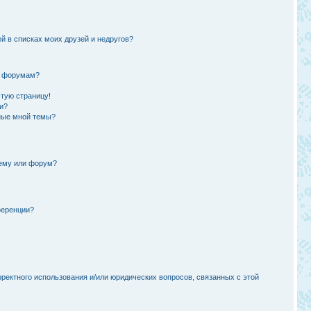
й в списках моих друзей и недругов?
и форумам?
стую страницу!
и?
ные мной темы?
тему или форум?
ференции?
рректного использования и/или юридических вопросов, связанных с этой