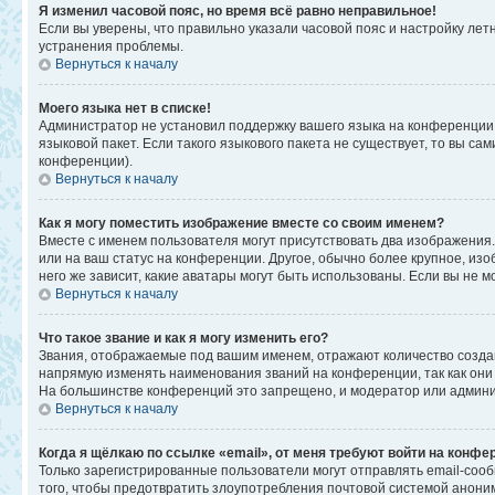
Я изменил часовой пояс, но время всё равно неправильное!
Если вы уверены, что правильно указали часовой пояс и настройку ле
устранения проблемы.
Вернуться к началу
Моего языка нет в списке!
Администратор не установил поддержку вашего языка на конференции,
языковой пакет. Если такого языкового пакета не существует, то вы 
конференции).
Вернуться к началу
Как я могу поместить изображение вместе со своим именем?
Вместе с именем пользователя могут присутствовать два изображения. 
или на ваш статус на конференции. Другое, обычно более крупное, изо
него же зависит, какие аватары могут быть использованы. Если вы не
Вернуться к началу
Что такое звание и как я могу изменить его?
Звания, отображаемые под вашим именем, отражают количество созд
напрямую изменять наименования званий на конференции, так как они
На большинстве конференций это запрещено, и модератор или админи
Вернуться к началу
Когда я щёлкаю по ссылке «email», от меня требуют войти на конфе
Только зарегистрированные пользователи могут отправлять email-соо
того, чтобы предотвратить злоупотребления почтовой системой анон