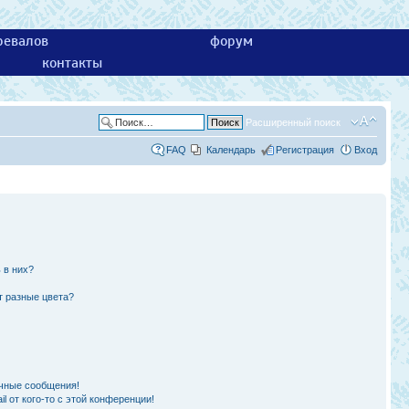
ревалов
форум
контакты
Расширенный поиск
FAQ
Календарь
Регистрация
Вход
 в них?
т разные цвета?
чные сообщения!
l от кого-то с этой конференции!