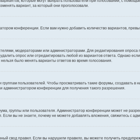
о вариантов, которые могут выбрать пользователи при голосовании, с помощь
изменять вариант, за который они проголосовали.
ратором конференции. Если вам нужно добавить количество вариантов, прев
здателями, модераторами или администраторами. Для редактирования опроса 
е удалить опрос или отредактировать любой из вариантов ответа. Однако есл
ы нельзя было менять варианты ответов во время голосования.
руппам пользователей. Чтобы просматривать такие форумы, создавать в ни
ли администратором конференции для получения такого разрешения.
ума, группы или пользователя. Администратор конференции может не разре
. Если вы не знаете, почему не можете добавлять вложения, свяжитесь с а
ный свод правил. Если вы нарушили правило, вы можете получить предупреж