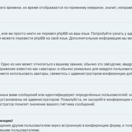
тнего времени, но время отображается по-прежнему неверное, значит, непра
 или же просто никто не перевёл phpBB на ваш язык. Попробуйте узнать у а
сами можете перевести phpBB на свой язык. Дополнительную информацию вы мо
Одно из них может относиться к вашему званию, обычно это звёздочки, квадр
бражение известно как «аватара» и обычно уникально для каждого пользовате
 можете использовать аватары, свяжитесь с администратором конференции дл
анных вами сообщений или идентифицируют определённых пользователей: н
 установлены её администратором. Пожалуйста, не засоряйте конференцию н
стратор понизят значение вашего счётчика сообщений.
ренцию!
бщения другим пользователям через встроенную в конференцию форму, и тол
имными пользователями.