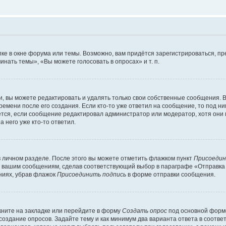
ке в окне форума или темы. Возможно, вам придётся зарегистрироваться, п
нать темы», «Вы можете голосовать в опросах» и т. п.
 вы можете редактировать и удалять только свои собственные сообщения. В
ремени после его создания. Если кто-то уже ответил на сообщение, то под н
ляется, если сообщение редактировал администратор или модератор, хотя они
 него уже кто-то ответил.
в личном разделе. После этого вы можете отметить флажком пункт
Присоедин
м вашим сообщениям, сделав соответствующий выбор в параграфе «Отправка
ниях, убрав флажок
Присоединить подпись
в форме отправки сообщения.
ните на закладке или перейдите в форму
Создать опрос
под основной формо
 создание опросов. Задайте тему и как минимум два варианта ответа в соотв