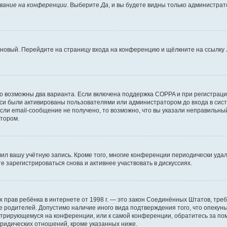
вание на конференции
. Выберите
Да
, и вы будете видны только администра
ь новый. Перейдите на страницу входа на конференцию и щёлкните на ссылку
то возможны два варианта. Если включена поддержка COPPA и при регистрации
си были активированы пользователями или администратором до входа в сист
ли email-сообщение не получено, то возможно, что вы указали неправильный
атором.
лил вашу учётную запись. Кроме того, многие конференции периодически уд
 зарегистрироваться снова и активнее участвовать в дискуссиях.
стных прав ребёнка в интернете от 1998 г. — это закон Соединённых Штатов, т
ие родителей. Допустимо наличие иного вида подтверждения того, что опек
гистрирующемуся на конференции, или к самой конференции, обратитесь за п
ридических отношений, кроме указанных ниже.