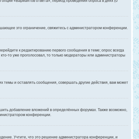
ю опции «Вариантов ответа», период проведения опроса в днях (0
ышающее это ограничение, свяжитесь с администратором конференции.
перейдите к редактированию первого сообщения в теме; опрос всегда
и кто-то уже проголосовал, то только модераторы или администраторы
х темы и оставлять сообщения, совершать другие действия, вам может
шить добавление вложений в определённых форумах. Также возможно,
дминистратором конференции.
дение. Учтите, что это решение администратора конференции, и