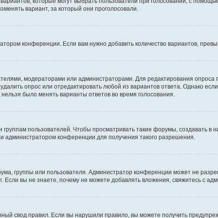
о вариантов, которые могут выбрать пользователи при голосовании, с помощь
изменять вариант, за который они проголосовали.
ратором конференции. Если вам нужно добавить количество вариантов, прев
здателями, модераторами или администраторами. Для редактирования опроса 
е удалить опрос или отредактировать любой из вариантов ответа. Однако есл
ы нельзя было менять варианты ответов во время голосования.
руппам пользователей. Чтобы просматривать такие форумы, создавать в ни
ли администратором конференции для получения такого разрешения.
ума, группы или пользователя. Администратор конференции может не разре
. Если вы не знаете, почему не можете добавлять вложения, свяжитесь с а
ный свод правил. Если вы нарушили правило, вы можете получить предупреж