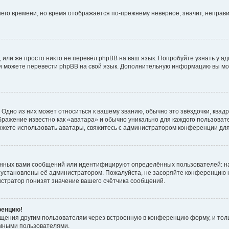
тнего времени, но время отображается по-прежнему неверное, значит, непра
 или же просто никто не перевёл phpBB на ваш язык. Попробуйте узнать у а
сами можете перевести phpBB на свой язык. Дополнительную информацию вы мо
Одно из них может относиться к вашему званию, обычно это звёздочки, квадр
бражение известно как «аватара» и обычно уникально для каждого пользовате
 можете использовать аватары, свяжитесь с администратором конференции дл
анных вами сообщений или идентифицируют определённых пользователей: н
 установлены её администратором. Пожалуйста, не засоряйте конференцию н
стратор понизят значение вашего счётчика сообщений.
ренцию!
бщения другим пользователям через встроенную в конференцию форму, и тол
имными пользователями.