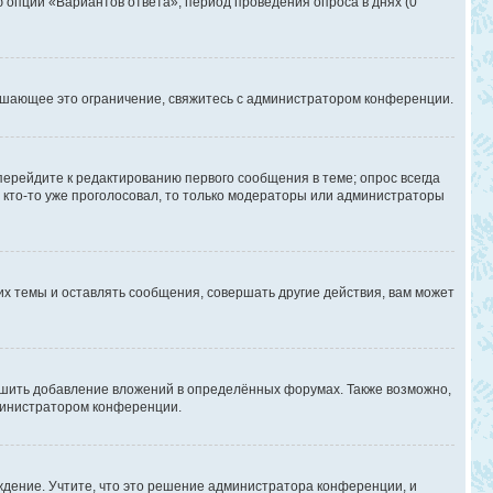
ю опции «Вариантов ответа», период проведения опроса в днях (0
ышающее это ограничение, свяжитесь с администратором конференции.
перейдите к редактированию первого сообщения в теме; опрос всегда
и кто-то уже проголосовал, то только модераторы или администраторы
х темы и оставлять сообщения, совершать другие действия, вам может
шить добавление вложений в определённых форумах. Также возможно,
дминистратором конференции.
дение. Учтите, что это решение администратора конференции, и