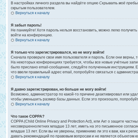
В настройках личного раздела вы найдёте опцию
Скрывать моё пребы
скрытым пользователем.
Вернуться к началу
Я забыл пароль!
Не паникуйте! Хотя пароль нельзя восстановить, можно легко получит
войти на конференцию.
Вернуться к началу
Я только что зарегистрировался, но не могу войти!
Сначала проверьте свои имя пользователя и пароль. Если они верны, 
На некоторых конференциях требуется, чтобы все новые учётные запи
было прислано email-сообщение, следуйте полученным инструкциям. Ес
что ввели правильный адрес email, попробуйте связаться с администр
Вернуться к началу
Я давно зарегистрирован, но больше не могу войти!
Возможно, администратор по какой-то причине деактивировал или уда
чтобы уменьшить размер базы данных. Если это произошло, попробуйте
Вернуться к началу
Что такое COPPA?
COPPA (Child Online Privacy and Protection Act), или Акт о защите ча
несовершеннолетних младше 13 лет, иметь на это письменное соглас
младше 13 лет. Если вы не уверены, применимо ли это к вам, как к ре
давать рекомендаций по правовым вопросам и не является объектом ю