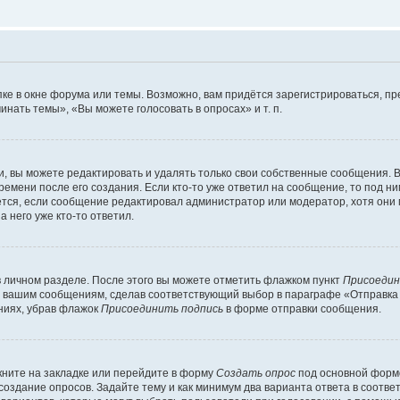
ке в окне форума или темы. Возможно, вам придётся зарегистрироваться, п
нать темы», «Вы можете голосовать в опросах» и т. п.
 вы можете редактировать и удалять только свои собственные сообщения. В
ремени после его создания. Если кто-то уже ответил на сообщение, то под н
ляется, если сообщение редактировал администратор или модератор, хотя они
 него уже кто-то ответил.
в личном разделе. После этого вы можете отметить флажком пункт
Присоедин
м вашим сообщениям, сделав соответствующий выбор в параграфе «Отправка
ниях, убрав флажок
Присоединить подпись
в форме отправки сообщения.
ните на закладке или перейдите в форму
Создать опрос
под основной формо
 создание опросов. Задайте тему и как минимум два варианта ответа в соотв