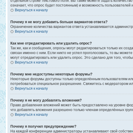
отдельной строке текстового поля. Вы также можете задать количеств
означает, что опрос будет постоянным) и возможность пользователей 
Вернуться к началу
Почему я не могу добавить больше вариантов ответа?
Ограничение количества вариантов ответа устанавливается админист
Вернуться к началу
Как мне отредактировать или удалить опрос?
Так же, как и сообщения, опросы могут редактироваться только их со
связан именно с ним. Если никто не успел проголосовать, то вы может
могут отредактировать или удалить опрос. Это сделано для того, чтоб
Вернуться к началу
Почему мне недоступны некоторые форумы?
Некоторые форумы доступны только определённым пользователям или г
потребоваться специальное разрешение. Свяжитесь с модератором и
Вернуться к началу
Почему я не могу добавлять вложения?
Право добавления вложений может быть предоставлено на уровне фор
что добавлять вложения разрешено только членам определённых групп
Вернуться к началу
Почему я получил предупреждение?
На каждой конференции администраторы устанавливают свой собствен