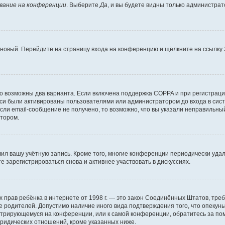
вание на конференции
. Выберите
Да
, и вы будете видны только администра
ь новый. Перейдите на страницу входа на конференцию и щёлкните на ссылку
то возможны два варианта. Если включена поддержка COPPA и при регистрации
си были активированы пользователями или администратором до входа в сист
ли email-сообщение не получено, то возможно, что вы указали неправильный
атором.
лил вашу учётную запись. Кроме того, многие конференции периодически уд
 зарегистрироваться снова и активнее участвовать в дискуссиях.
стных прав ребёнка в интернете от 1998 г. — это закон Соединённых Штатов, т
ие родителей. Допустимо наличие иного вида подтверждения того, что опек
гистрирующемуся на конференции, или к самой конференции, обратитесь за п
ридических отношений, кроме указанных ниже.