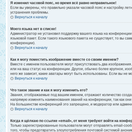
Я изменил часовой пояс, но время всё равно неправильное!
Если вы уверены, что правильно указали часовой пояс и настройку ле
устранения проблемы.
Вернуться к началу
Моего языка нет в списке!
Администратор не установил поддержку вашего языка на конференции,
языковой пакет. Если такого языкового пакета не существует, то вы 
конференции).
Вернуться к началу
Как я могу поместить изображение вместе со своим именем?
Вместе с именем пользователя могут присутствовать два изображения. 
или на ваш статус на конференции. Другое, обычно более крупное, изо
него же зависит, какие аватары могут быть использованы. Если вы не
Вернуться к началу
Что такое звание и как я могу изменить его?
Звания, отображаемые под вашим именем, отражают количество созд
напрямую изменять наименования званий на конференции, так как они
На большинстве конференций это запрещено, и модератор или админи
Вернуться к началу
Когда я щёлкаю по ссылке «email», от меня требуют войти на конфе
Только зарегистрированные пользователи могут отправлять email-соо
того, чтобы предотвратить злоупотребления почтовой системой анон