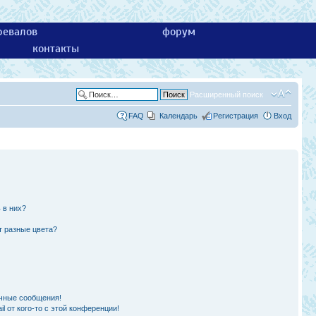
ревалов
форум
контакты
Расширенный поиск
FAQ
Календарь
Регистрация
Вход
 в них?
т разные цвета?
чные сообщения!
l от кого-то с этой конференции!