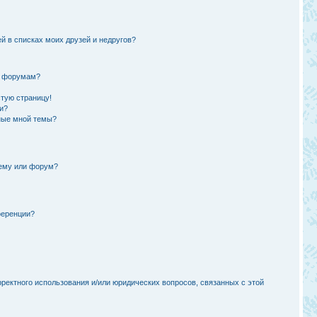
й в списках моих друзей и недругов?
и форумам?
стую страницу!
и?
ные мной темы?
тему или форум?
ференции?
рректного использования и/или юридических вопросов, связанных с этой