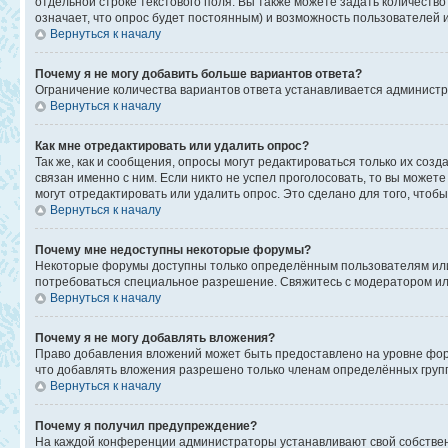
отдельной строке текстового поля. Вы также можете задать количеств
означает, что опрос будет постоянным) и возможность пользователей 
Вернуться к началу
Почему я не могу добавить больше вариантов ответа?
Ограничение количества вариантов ответа устанавливается админист
Вернуться к началу
Как мне отредактировать или удалить опрос?
Так же, как и сообщения, опросы могут редактироваться только их со
связан именно с ним. Если никто не успел проголосовать, то вы может
могут отредактировать или удалить опрос. Это сделано для того, чтоб
Вернуться к началу
Почему мне недоступны некоторые форумы?
Некоторые форумы доступны только определённым пользователям или г
потребоваться специальное разрешение. Свяжитесь с модератором и
Вернуться к началу
Почему я не могу добавлять вложения?
Право добавления вложений может быть предоставлено на уровне фор
что добавлять вложения разрешено только членам определённых групп
Вернуться к началу
Почему я получил предупреждение?
На каждой конференции администраторы устанавливают свой собствен