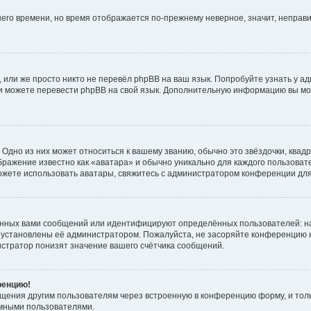
тнего времени, но время отображается по-прежнему неверное, значит, непра
 или же просто никто не перевёл phpBB на ваш язык. Попробуйте узнать у а
сами можете перевести phpBB на свой язык. Дополнительную информацию вы мо
Одно из них может относиться к вашему званию, обычно это звёздочки, квадр
бражение известно как «аватара» и обычно уникально для каждого пользовате
 можете использовать аватары, свяжитесь с администратором конференции дл
анных вами сообщений или идентифицируют определённых пользователей: н
 установлены её администратором. Пожалуйста, не засоряйте конференцию н
стратор понизят значение вашего счётчика сообщений.
ренцию!
бщения другим пользователям через встроенную в конференцию форму, и тол
имными пользователями.