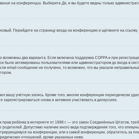
вание на конференции
. Выберите
Да
, и вы будете видны только администра
ь новый. Перейдите на страницу входа на конференцию и щёлкните на ссылку
то возможны два варианта. Если включена поддержка COPPA и при регистрации
си были активированы пользователями или администратором до входа в сист
ли email-сообщение не получено, то возможно, что вы указали неправильный
атором.
лил вашу учётную запись. Кроме того, многие конференции периодически уд
 зарегистрироваться снова и активнее участвовать в дискуссиях.
стных прав ребёнка в интернете от 1998 г. — это закон Соединённых Штатов, т
ие родителей. Допустимо наличие иного вида подтверждения того, что опек
гистрирующемуся на конференции, или к самой конференции, обратитесь за п
ридических отношений, кроме указанных ниже.