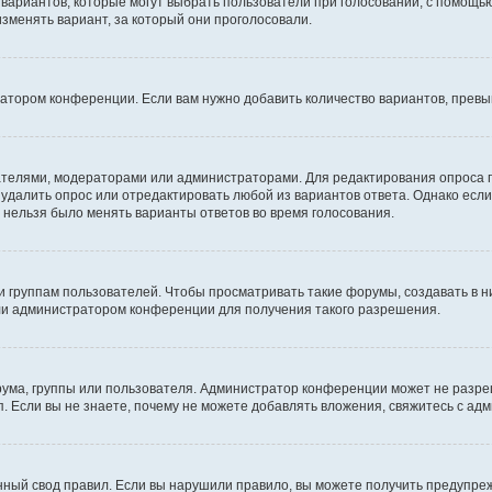
о вариантов, которые могут выбрать пользователи при голосовании, с помощь
изменять вариант, за который они проголосовали.
ратором конференции. Если вам нужно добавить количество вариантов, прев
здателями, модераторами или администраторами. Для редактирования опроса 
е удалить опрос или отредактировать любой из вариантов ответа. Однако есл
ы нельзя было менять варианты ответов во время голосования.
руппам пользователей. Чтобы просматривать такие форумы, создавать в ни
ли администратором конференции для получения такого разрешения.
ума, группы или пользователя. Администратор конференции может не разре
. Если вы не знаете, почему не можете добавлять вложения, свяжитесь с а
ный свод правил. Если вы нарушили правило, вы можете получить предупреж