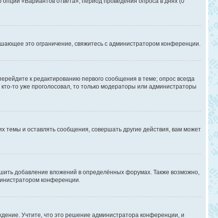
ю опции «Вариантов ответа», период проведения опроса в днях (0
ышающее это ограничение, свяжитесь с администратором конференции.
перейдите к редактированию первого сообщения в теме; опрос всегда
и кто-то уже проголосовал, то только модераторы или администраторы
х темы и оставлять сообщения, совершать другие действия, вам может
шить добавление вложений в определённых форумах. Также возможно,
дминистратором конференции.
дение. Учтите, что это решение администратора конференции, и