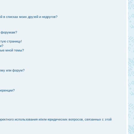
й в списках моих друзей и недругов?
и форумам?
стую страницу!
и?
ные мной темы?
тему или форум?
ференции?
рректного использования и/или юридических вопросов, связанных с этой