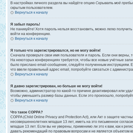
В настройках личного раздела вы найдёте опцию
Скрывать моё пребы
скрытым пользователем.
Вернуться к началу
Я забыл пароль!
Не паникуйте! Хотя пароль нельзя восстановить, можно легко получит
войти на конференцию.
Вернуться к началу
Я только что зарегистрировался, но не могу войти!
Сначала проверьте свои имя пользователя и пароль. Если они верны, 
На некоторых конференциях требуется, чтобы все новые учётные запи
было прислано email-сообщение, следуйте полученным инструкциям. Ес
что ввели правильный адрес email, попробуйте связаться с администр
Вернуться к началу
Я давно зарегистрирован, но больше не могу войти!
Возможно, администратор по какой-то причине деактивировал или уда
чтобы уменьшить размер базы данных. Если это произошло, попробуйте
Вернуться к началу
Что такое COPPA?
COPPA (Child Online Privacy and Protection Act), или Акт о защите ча
несовершеннолетних младше 13 лет, иметь на это письменное соглас
младше 13 лет. Если вы не уверены, применимо ли это к вам, как к ре
давать рекомендаций по правовым вопросам и не является объектом ю