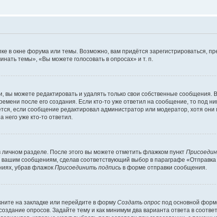
ке в окне форума или темы. Возможно, вам придётся зарегистрироваться, п
нать темы», «Вы можете голосовать в опросах» и т. п.
 вы можете редактировать и удалять только свои собственные сообщения. В
ремени после его создания. Если кто-то уже ответил на сообщение, то под н
ляется, если сообщение редактировал администратор или модератор, хотя они
 него уже кто-то ответил.
в личном разделе. После этого вы можете отметить флажком пункт
Присоедин
м вашим сообщениям, сделав соответствующий выбор в параграфе «Отправка
ниях, убрав флажок
Присоединить подпись
в форме отправки сообщения.
ните на закладке или перейдите в форму
Создать опрос
под основной формо
 создание опросов. Задайте тему и как минимум два варианта ответа в соотв