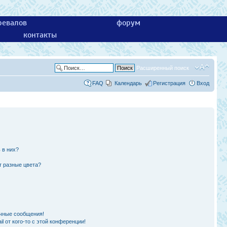
ревалов
форум
контакты
Расширенный поиск
FAQ
Календарь
Регистрация
Вход
 в них?
т разные цвета?
чные сообщения!
l от кого-то с этой конференции!