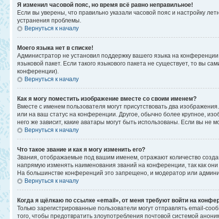
Я изменил часовой пояс, но время всё равно неправильное!
Если вы уверены, что правильно указали часовой пояс и настройку ле
устранения проблемы.
Вернуться к началу
Моего языка нет в списке!
Администратор не установил поддержку вашего языка на конференции,
языковой пакет. Если такого языкового пакета не существует, то вы 
конференции).
Вернуться к началу
Как я могу поместить изображение вместе со своим именем?
Вместе с именем пользователя могут присутствовать два изображения. 
или на ваш статус на конференции. Другое, обычно более крупное, изо
него же зависит, какие аватары могут быть использованы. Если вы не
Вернуться к началу
Что такое звание и как я могу изменить его?
Звания, отображаемые под вашим именем, отражают количество созд
напрямую изменять наименования званий на конференции, так как они
На большинстве конференций это запрещено, и модератор или админи
Вернуться к началу
Когда я щёлкаю по ссылке «email», от меня требуют войти на конфе
Только зарегистрированные пользователи могут отправлять email-соо
того, чтобы предотвратить злоупотребления почтовой системой анон