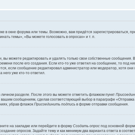
ке в окне форума или темы. Возможно, вам придётся зарегистрироваться, п
нать темы», «Вы можете голосовать в опросах» и т. п.
 вы можете редактировать и удалять только свои собственные сообщения. В
ремени после его создания. Если кто-то уже ответил на сообщение, то под н
ляется, если сообщение редактировал администратор или модератор, хотя они
 него уже кто-то ответил.
в личном разделе. После этого вы можете отметить флажком пункт
Присоедин
м вашим сообщениям, сделав соответствующий выбор в параграфе «Отправка
ниях, убрав флажок
Присоединить подпись
в форме отправки сообщения.
ните на закладке или перейдите в форму
Создать опрос
под основной формо
 создание опросов. Задайте тему и как минимум два варианта ответа в соотв