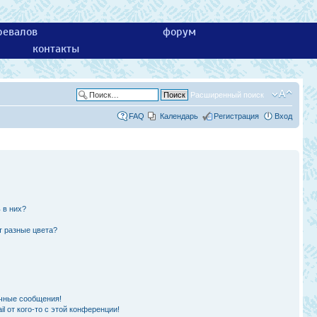
ревалов
форум
контакты
Расширенный поиск
FAQ
Календарь
Регистрация
Вход
 в них?
т разные цвета?
чные сообщения!
l от кого-то с этой конференции!