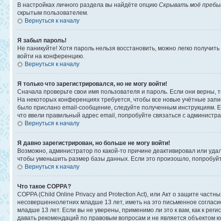
В настройках личного раздела вы найдёте опцию
Скрывать моё пребы
скрытым пользователем.
Вернуться к началу
Я забыл пароль!
Не паникуйте! Хотя пароль нельзя восстановить, можно легко получит
войти на конференцию.
Вернуться к началу
Я только что зарегистрировался, но не могу войти!
Сначала проверьте свои имя пользователя и пароль. Если они верны, 
На некоторых конференциях требуется, чтобы все новые учётные запи
было прислано email-сообщение, следуйте полученным инструкциям. Ес
что ввели правильный адрес email, попробуйте связаться с администр
Вернуться к началу
Я давно зарегистрирован, но больше не могу войти!
Возможно, администратор по какой-то причине деактивировал или уда
чтобы уменьшить размер базы данных. Если это произошло, попробуйте
Вернуться к началу
Что такое COPPA?
COPPA (Child Online Privacy and Protection Act), или Акт о защите ча
несовершеннолетних младше 13 лет, иметь на это письменное соглас
младше 13 лет. Если вы не уверены, применимо ли это к вам, как к ре
давать рекомендаций по правовым вопросам и не является объектом ю