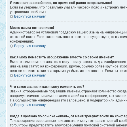
Я изменил часовой пояс, но время всё равно неправильное!
Если вы уверены, что правильно указали часовой пояс и настройку ле
устранения проблемы.
Вернуться к началу
Моего языка нет в списке!
Администратор не установил поддержку вашего языка на конференции,
языковой пакет. Если такого языкового пакета не существует, то вы 
конференции).
Вернуться к началу
Как я могу поместить изображение вместе со своим именем?
Вместе с именем пользователя могут присутствовать два изображения. 
или на ваш статус на конференции. Другое, обычно более крупное, изо
него же зависит, какие аватары могут быть использованы. Если вы не
Вернуться к началу
Что такое звание и как я могу изменить его?
Звания, отображаемые под вашим именем, отражают количество созд
напрямую изменять наименования званий на конференции, так как они
На большинстве конференций это запрещено, и модератор или админи
Вернуться к началу
Когда я щёлкаю по ссылке «email», от меня требуют войти на конфе
Только зарегистрированные пользователи могут отправлять email-соо
того, чтобы предотвратить злоупотребления почтовой системой анон