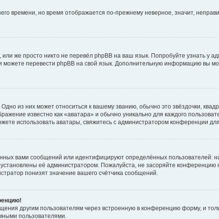
тнего времени, но время отображается по-прежнему неверное, значит, непра
 или же просто никто не перевёл phpBB на ваш язык. Попробуйте узнать у а
сами можете перевести phpBB на свой язык. Дополнительную информацию вы мо
Одно из них может относиться к вашему званию, обычно это звёздочки, квадр
бражение известно как «аватара» и обычно уникально для каждого пользовате
 можете использовать аватары, свяжитесь с администратором конференции дл
анных вами сообщений или идентифицируют определённых пользователей: н
 установлены её администратором. Пожалуйста, не засоряйте конференцию н
стратор понизят значение вашего счётчика сообщений.
ренцию!
бщения другим пользователям через встроенную в конференцию форму, и тол
имными пользователями.