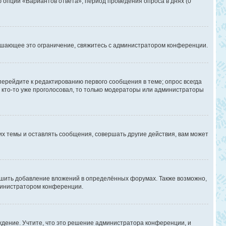
ю опции «Вариантов ответа», период проведения опроса в днях (0
ышающее это ограничение, свяжитесь с администратором конференции.
перейдите к редактированию первого сообщения в теме; опрос всегда
и кто-то уже проголосовал, то только модераторы или администраторы
х темы и оставлять сообщения, совершать другие действия, вам может
шить добавление вложений в определённых форумах. Также возможно,
дминистратором конференции.
дение. Учтите, что это решение администратора конференции, и