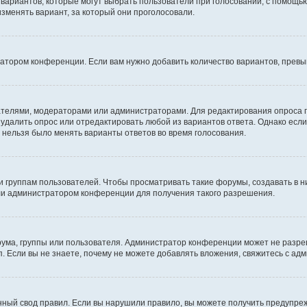
о вариантов, которые могут выбрать пользователи при голосовании, с помощь
изменять вариант, за который они проголосовали.
ратором конференции. Если вам нужно добавить количество вариантов, прев
здателями, модераторами или администраторами. Для редактирования опроса 
е удалить опрос или отредактировать любой из вариантов ответа. Однако есл
ы нельзя было менять варианты ответов во время голосования.
руппам пользователей. Чтобы просматривать такие форумы, создавать в ни
ли администратором конференции для получения такого разрешения.
ума, группы или пользователя. Администратор конференции может не разре
. Если вы не знаете, почему не можете добавлять вложения, свяжитесь с а
ный свод правил. Если вы нарушили правило, вы можете получить предупреж