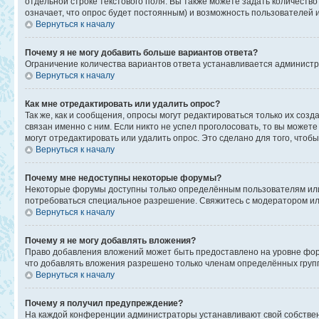
отдельной строке текстового поля. Вы также можете задать количеств
означает, что опрос будет постоянным) и возможность пользователей 
Вернуться к началу
Почему я не могу добавить больше вариантов ответа?
Ограничение количества вариантов ответа устанавливается админист
Вернуться к началу
Как мне отредактировать или удалить опрос?
Так же, как и сообщения, опросы могут редактироваться только их со
связан именно с ним. Если никто не успел проголосовать, то вы может
могут отредактировать или удалить опрос. Это сделано для того, чтоб
Вернуться к началу
Почему мне недоступны некоторые форумы?
Некоторые форумы доступны только определённым пользователям или г
потребоваться специальное разрешение. Свяжитесь с модератором и
Вернуться к началу
Почему я не могу добавлять вложения?
Право добавления вложений может быть предоставлено на уровне фор
что добавлять вложения разрешено только членам определённых групп
Вернуться к началу
Почему я получил предупреждение?
На каждой конференции администраторы устанавливают свой собствен