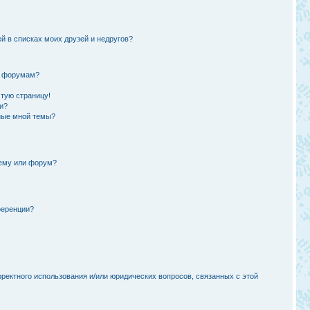
й в списках моих друзей и недругов?
и форумам?
стую страницу!
и?
ные мной темы?
тему или форум?
ференции?
рректного использования и/или юридических вопросов, связанных с этой