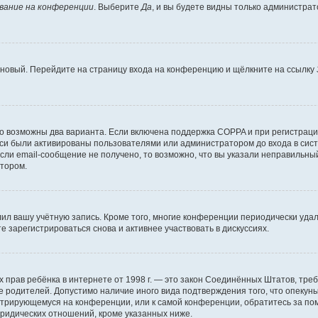
вание на конференции
. Выберите
Да
, и вы будете видны только администра
ь новый. Перейдите на страницу входа на конференцию и щёлкните на ссылку
то возможны два варианта. Если включена поддержка COPPA и при регистрации
си были активированы пользователями или администратором до входа в сист
ли email-сообщение не получено, то возможно, что вы указали неправильный
атором.
лил вашу учётную запись. Кроме того, многие конференции периодически уд
 зарегистрироваться снова и активнее участвовать в дискуссиях.
стных прав ребёнка в интернете от 1998 г. — это закон Соединённых Штатов, т
ие родителей. Допустимо наличие иного вида подтверждения того, что опек
гистрирующемуся на конференции, или к самой конференции, обратитесь за п
ридических отношений, кроме указанных ниже.