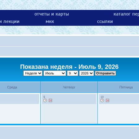
отчеты и карты
каталог пе
 и лекции
мкк
ссылки
Показана неделя - Июль 9, 2026
Среда
Четверг
Пятница
9
10