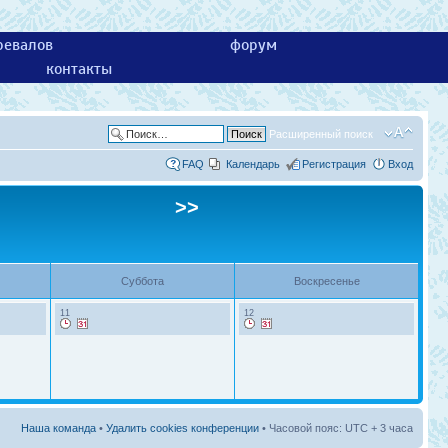
ревалов
форум
контакты
Расширенный поиск
FAQ
Календарь
Регистрация
Вход
>>
Суббота
Воскресенье
11
12
Наша команда
•
Удалить cookies конференции
• Часовой пояс: UTC + 3 часа