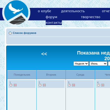
о клубе
деятельность
отче
форум
творчество
контакты
Список форумов
Показана нед
<<
20
Понедельник
Вторник
Среда
Чет
1
2
3
4