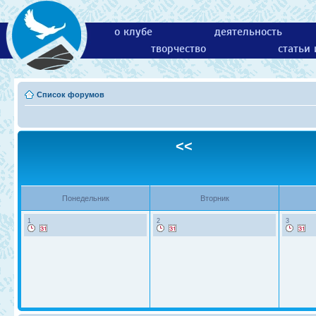
о клубе
деятельность
творчество
статьи
Список форумов
<<
Понедельник
Вторник
1
2
3