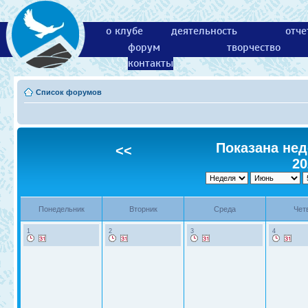
о клубе
деятельность
отче
форум
творчество
контакты
Список форумов
Показана нед
<<
20
Понедельник
Вторник
Среда
Чет
1
2
3
4