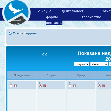
о клубе
деятельность
отче
форум
творчество
контакты
Список форумов
Показана нед
<<
20
Понедельник
Вторник
Среда
Чет
1
2
3
4