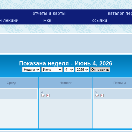
отчеты и карты
каталог пе
 и лекции
мкк
ссылки
Показана неделя - Июнь 4, 2026
Среда
Четверг
Пятница
4
5