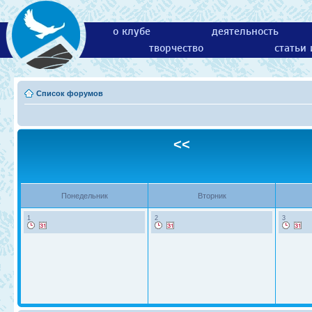
о клубе
деятельность
творчество
статьи
Список форумов
<<
Понедельник
Вторник
1
2
3