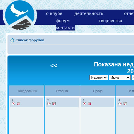
о клубе
деятельность
отче
форум
творчество
контакты
Список форумов
Показана нед
<<
20
Понедельник
Вторник
Среда
Чет
1
2
3
4