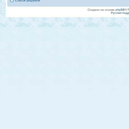
Список форумов
Создано на основе
phpBB
® 
Русская под