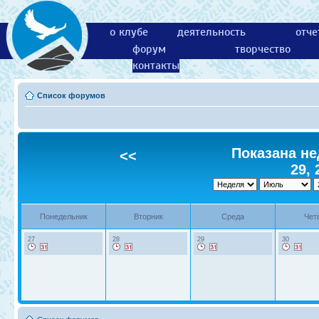
о клубе
деятельность
отче
форум
творчество
контакты
Список форумов
Показана не
<<
29, 
Понедельник
Вторник
Среда
Чет
27
28
29
30