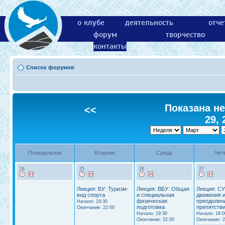
о клубе
деятельность
отче
форум
творчество
контакты
Список форумов
Показана не
<<
29, 
Понедельник
Вторник
Среда
Чет
24
25
26
27
Лекция: БУ: Туризм-
Лекция: ВБУ: Общая
Лекция: СУ
вид спорта
и специальная
движения 
физическая
преодолен
Начало: 19:30
подготовка
препятстви
Окончание: 22:00
Начало: 19:30
Начало: 19:0
Окончание: 22:00
Окончание: 2