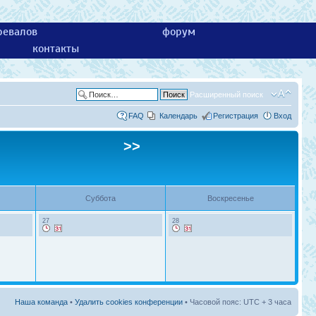
ревалов
форум
контакты
Расширенный поиск
FAQ
Календарь
Регистрация
Вход
>>
Суббота
Воскресенье
27
28
Наша команда
•
Удалить cookies конференции
• Часовой пояс: UTC + 3 часа