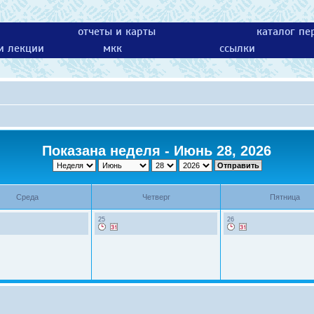
отчеты и карты
каталог пе
 и лекции
мкк
ссылки
Показана неделя - Июнь 28, 2026
Среда
Четверг
Пятница
25
26