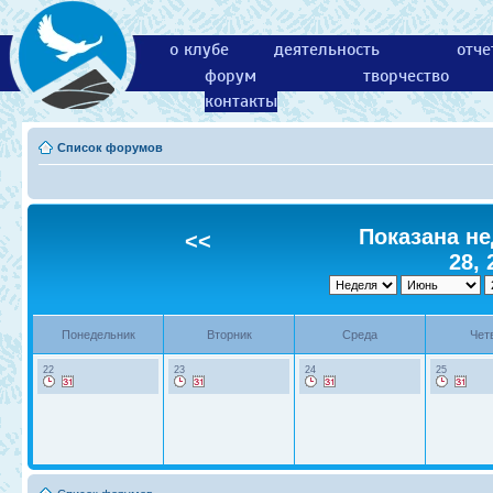
о клубе
деятельность
отче
форум
творчество
контакты
Список форумов
Показана не
<<
28, 
Понедельник
Вторник
Среда
Чет
22
23
24
25