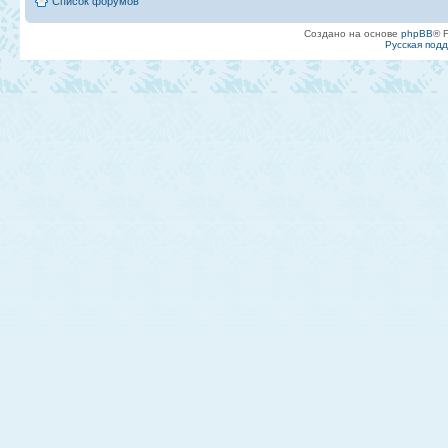
Список форумов
Создано на основе
phpBB
® 
Русская под