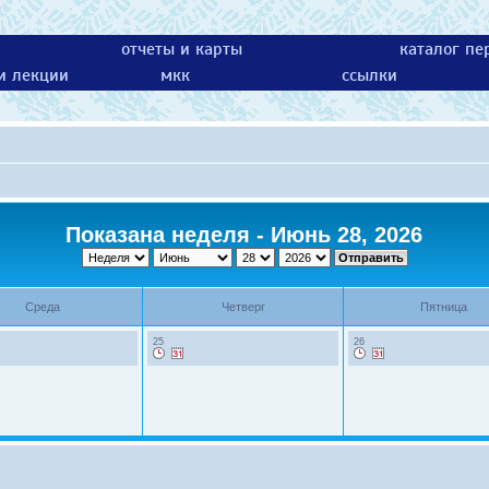
отчеты и карты
каталог пе
 и лекции
мкк
ссылки
Показана неделя - Июнь 28, 2026
Среда
Четверг
Пятница
25
26