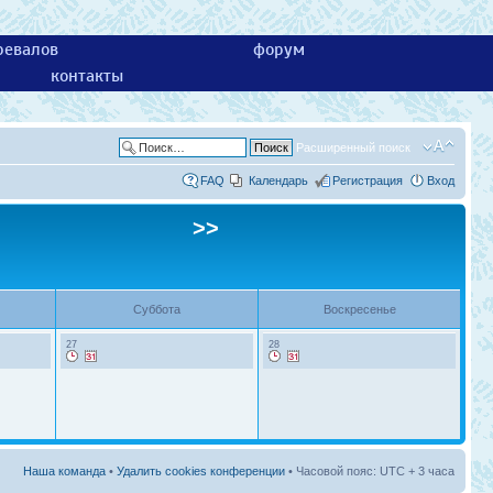
ревалов
форум
контакты
Расширенный поиск
FAQ
Календарь
Регистрация
Вход
>>
Суббота
Воскресенье
27
28
Наша команда
•
Удалить cookies конференции
• Часовой пояс: UTC + 3 часа