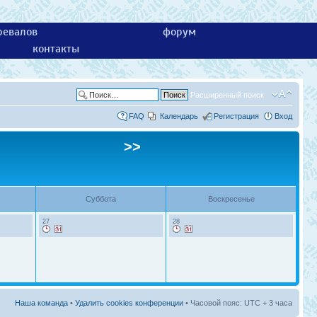
ревалов
форум
контакты
Расширенный поиск
FAQ
Календарь
Регистрация
Вход
>>
Суббота
Воскресенье
27
28
Наша команда
•
Удалить cookies конференции
• Часовой пояс: UTC + 3 часа