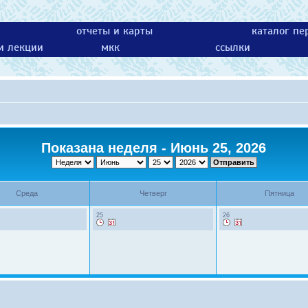
отчеты и карты
каталог пе
 и лекции
мкк
ссылки
Показана неделя - Июнь 25, 2026
Среда
Четверг
Пятница
25
26