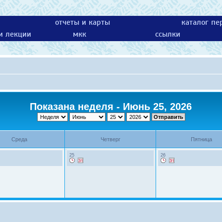
отчеты и карты
каталог пе
 и лекции
мкк
ссылки
Показана неделя - Июнь 25, 2026
Среда
Четверг
Пятница
25
26