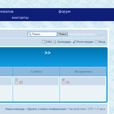
ревалов
форум
контакты
Расширенный поиск
FAQ
Календарь
Регистрация
Вход
>>
Суббота
Воскресенье
27
28
Наша команда
•
Удалить cookies конференции
• Часовой пояс: UTC + 3 часа