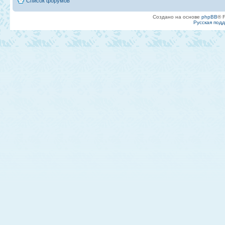
Список форумов
Создано на основе
phpBB
® 
Русская под