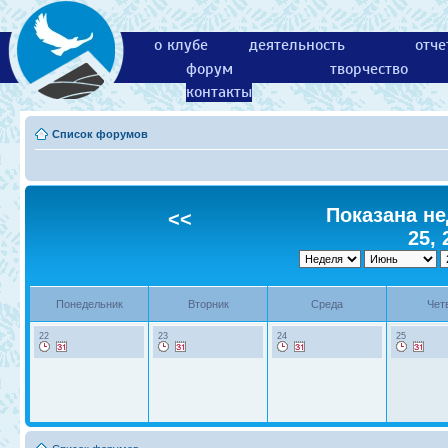
о клубе
деятельность
отче
форум
творчество
контакты
Список форумов
Показана не
<<
25, 
Понедельник
Вторник
Среда
Чет
22
23
24
25