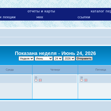
отчеты и карты
каталог пе
 и лекции
мкк
ссылки
Показана неделя - Июнь 24, 2026
Среда
Четверг
Пятница
25
26