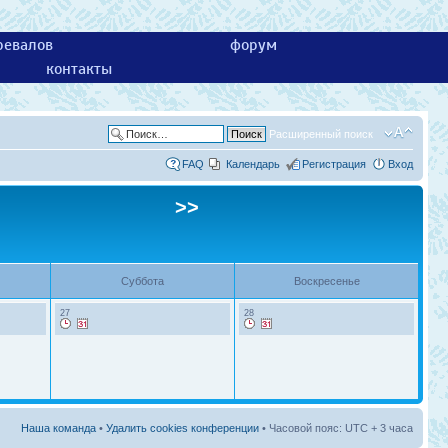
ревалов
форум
контакты
Расширенный поиск
FAQ
Календарь
Регистрация
Вход
>>
Суббота
Воскресенье
27
28
Наша команда
•
Удалить cookies конференции
• Часовой пояс: UTC + 3 часа