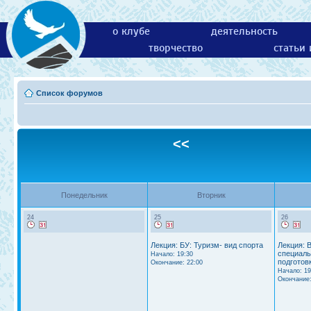
о клубе
деятельность
творчество
статьи
Список форумов
<<
Понедельник
Вторник
24
25
26
Лекция: БУ: Туризм- вид спорта
Лекция: 
специаль
Начало: 19:30
подготов
Окончание: 22:00
Начало: 19
Окончание: