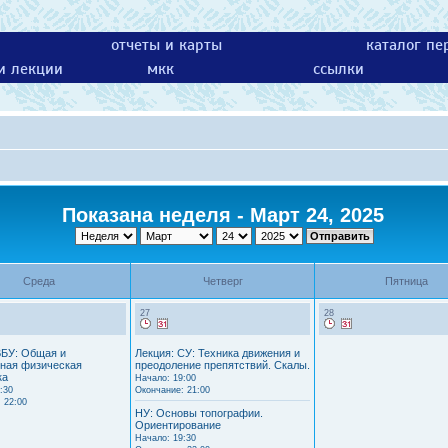
отчеты и карты
каталог пе
 и лекции
мкк
ссылки
Показана неделя - Март 24, 2025
Среда
Четверг
Пятница
27
28
ВБУ: Общая и
Лекция: СУ: Техника движения и
ная физическая
преодоление препятствий. Скалы.
ка
Начало: 19:00
:30
Окончание: 21:00
 22:00
НУ: Основы топографии.
Ориентирование
Начало: 19:30