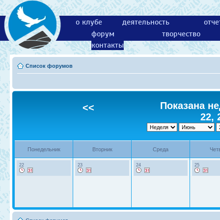
о клубе
деятельность
отче
форум
творчество
контакты
Список форумов
Показана не
<<
22, 
Понедельник
Вторник
Среда
Чет
22
23
24
25