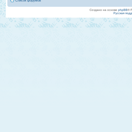
Список форумов
Создано на основе
phpBB
® 
Русская под