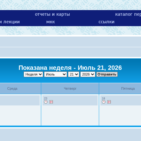
отчеты и карты
каталог пе
 и лекции
мкк
ссылки
Показана неделя - Июль 21, 2026
Среда
Четверг
Пятница
23
24