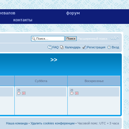
ревалов
форум
контакты
Расширенный поиск
FAQ
Календарь
Регистрация
Вход
>>
Суббота
Воскресенье
25
26
Наша команда
•
Удалить cookies конференции
• Часовой пояс: UTC + 3 часа