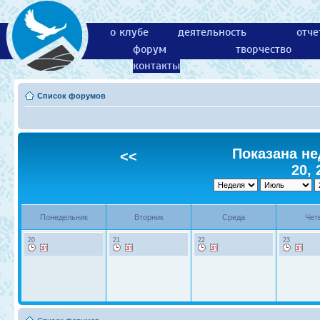
о клубе
деятельность
отче
форум
творчество
контакты
Список форумов
Показана не
<<
20, 
Понедельник
Вторник
Среда
Чет
20
21
22
23