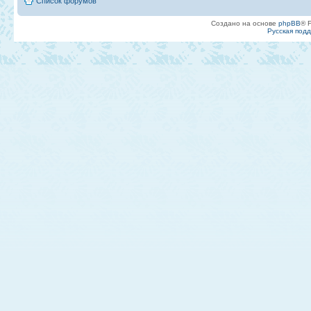
Список форумов
Создано на основе
phpBB
® 
Русская под