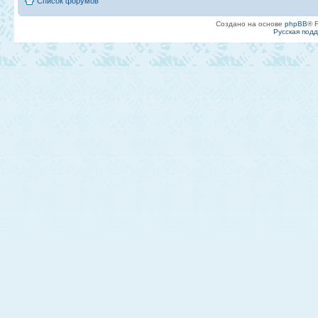
Список форумов
Создано на основе
phpBB
® 
Русская под