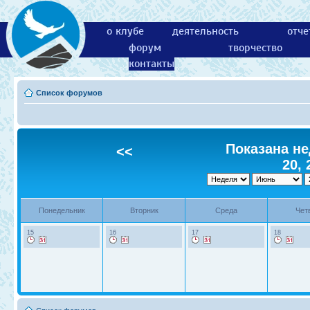
о клубе
деятельность
отче
форум
творчество
контакты
Список форумов
Показана не
<<
20, 
Понедельник
Вторник
Среда
Чет
15
16
17
18