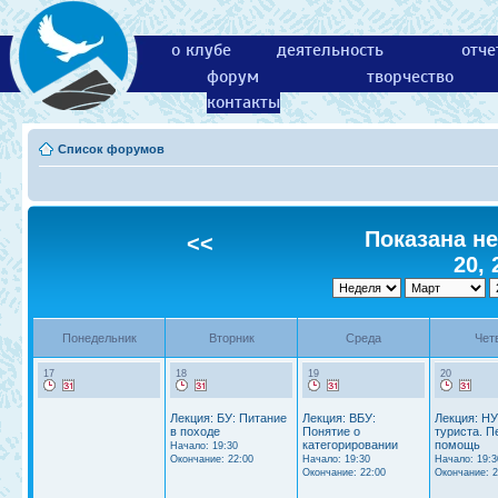
о клубе
деятельность
отче
форум
творчество
контакты
Список форумов
Показана не
<<
20, 
Понедельник
Вторник
Среда
Чет
17
18
19
20
Лекция: БУ: Питание
Лекция: ВБУ:
Лекция: НУ
в походе
Понятие о
туриста. П
категорировании
помощь
Начало: 19:30
Окончание: 22:00
Начало: 19:30
Начало: 19:3
Окончание: 22:00
Окончание: 2