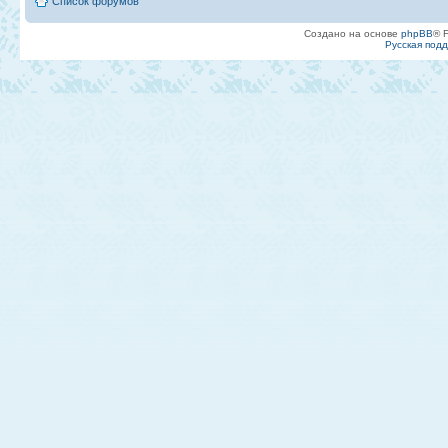
Список форумов
Создано на основе
phpBB
® 
Русская под