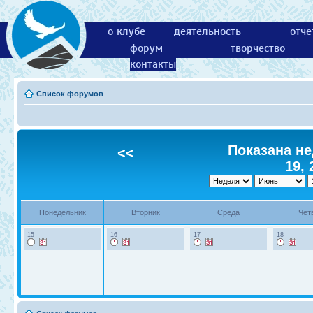
о клубе
деятельность
отче
форум
творчество
контакты
Список форумов
Показана не
<<
19, 
Понедельник
Вторник
Среда
Чет
15
16
17
18