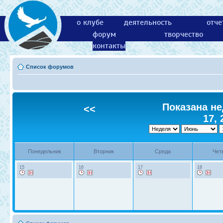
о клубе
деятельность
отче
форум
творчество
контакты
Список форумов
Показана не
<<
17, 
Понедельник
Вторник
Среда
Чет
15
16
17
18