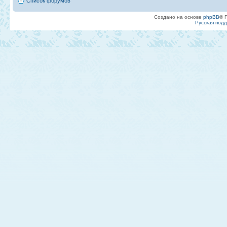
Список форумов
Создано на основе
phpBB
® 
Русская под