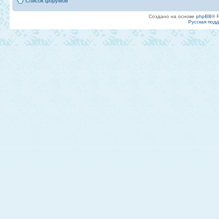
Список форумов
Создано на основе
phpBB
® 
Русская под