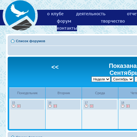
о клубе
деятельность
отче
форум
творчество
контакты
Список форумов
Показана
<<
Сентябрь
Понедельник
Вторник
Среда
Чет
15
16
17
18