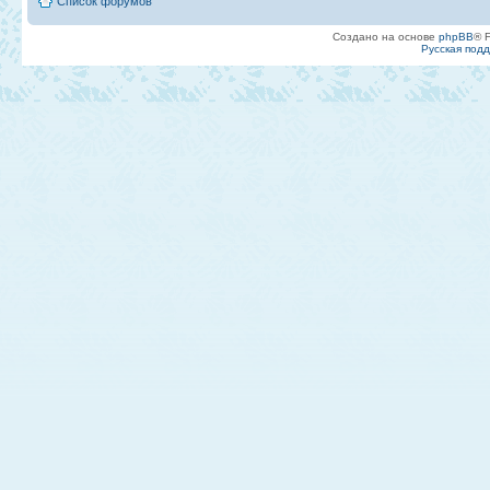
Список форумов
Создано на основе
phpBB
® 
Русская под