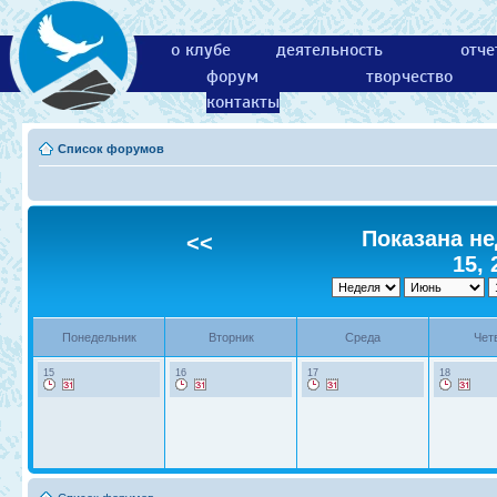
о клубе
деятельность
отче
форум
творчество
контакты
Список форумов
Показана не
<<
15, 
Понедельник
Вторник
Среда
Чет
15
16
17
18