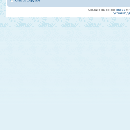
Список форумов
Создано на основе
phpBB
® 
Русская под