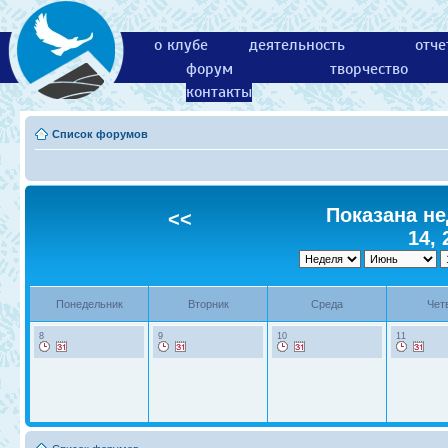
о клубе
деятельность
отче
форум
творчество
контакты
Список форумов
Показана не
<<
14, 
Понедельник
Вторник
Среда
Чет
8
9
10
11