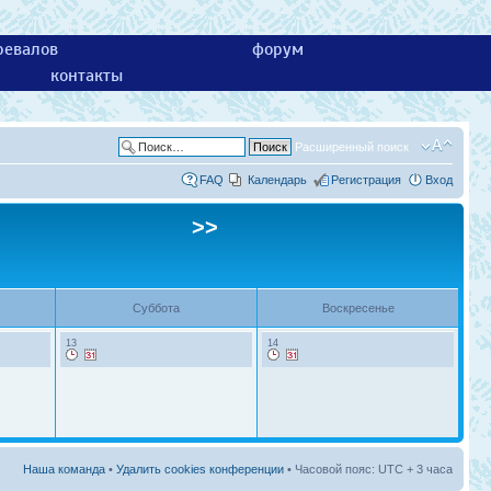
ревалов
форум
контакты
Расширенный поиск
FAQ
Календарь
Регистрация
Вход
>>
Суббота
Воскресенье
13
14
Наша команда
•
Удалить cookies конференции
• Часовой пояс: UTC + 3 часа