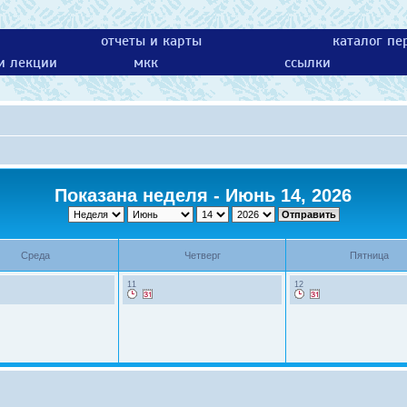
отчеты и карты
каталог пе
 и лекции
мкк
ссылки
Показана неделя - Июнь 14, 2026
Среда
Четверг
Пятница
11
12