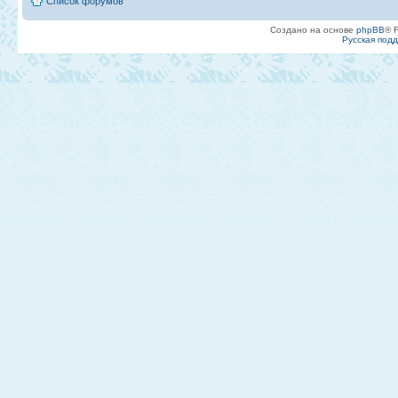
Список форумов
Создано на основе
phpBB
® 
Русская под