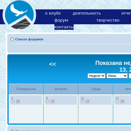
о клубе
деятельность
отче
форум
творчество
контакты
Список форумов
Показана не
<<
13, 
Понедельник
Вторник
Среда
Чет
8
9
10
11