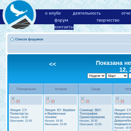
о клубе
деятельность
отче
форум
творчество
контакты
Список форумов
Показана не
<<
12, 
Понедельник
Вторник
Среда
Чет
10
11
12
13
Лекция: СУ:
Лекция: БУ: Верёвки
Семинар: ВБУ:
Лекция: СУ
Полиспасты
и Верёвочные
Топография.
Медицинск
техники
Оринетирования.
обеспечен
Начало: 19:00
Доврачебн
Окончание: 21:00
Начало: 19:30
Начало: 19:30
медицинск
Окончание: 22:00
Окончание: 22:00
Начало: 19:0