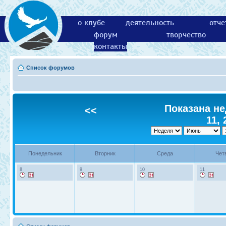
о клубе
деятельность
отче
форум
творчество
контакты
Список форумов
Показана не
<<
11, 
Понедельник
Вторник
Среда
Чет
8
9
10
11