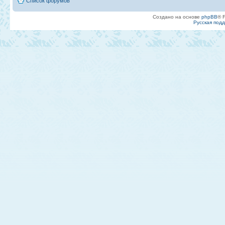
Список форумов
Создано на основе
phpBB
® 
Русская под