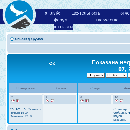
о клубе
деятельность
отче
форум
творчество
контакты
Список форумов
Показана нед
<<
07, 
Понедельник
Вторник
Среда
Чет
7
8
9
10
СУ: БУ: НУ: Экзамен
Семинар: 
собрание 
Начало: 18:00
клуба
Окончание: 22:30
Весь день