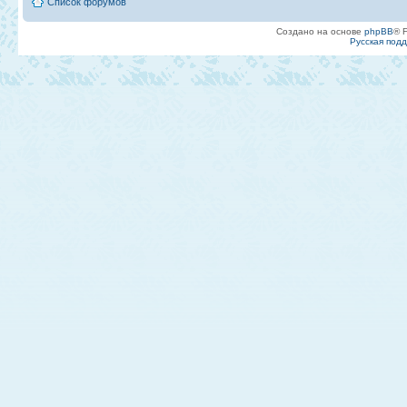
Список форумов
Создано на основе
phpBB
® 
Русская под