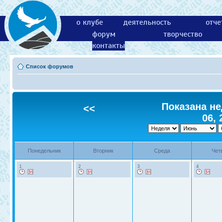
о клубе
деятельность
отче
форум
творчество
контакты
Список форумов
Показана не
<<
06, 
Понедельник
Вторник
Среда
Чет
1
2
3
4