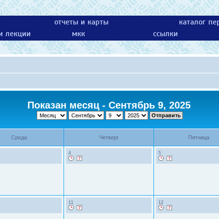
отчеты и карты
каталог пе
 и лекции
мкк
ссылки
Показан месяц - Сентябрь 9, 2025
Среда
Четверг
Пятница
4
5
11
12