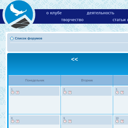
о клубе
деятельность
творчество
статьи
Список форумов
<<
Понедельник
Вторник
1
2
3
8
9
10