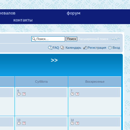
ревалов
форум
контакты
Расширенный поиск
FAQ
Календарь
Регистрация
Вход
>>
Суббота
Воскресенье
6
7
13
14