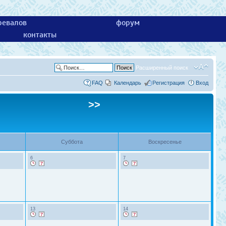
ревалов
форум
контакты
Расширенный поиск
FAQ
Календарь
Регистрация
Вход
>>
Суббота
Воскресенье
6
7
13
14