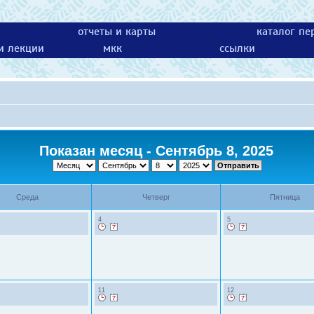
отчеты и карты
каталог пе
 и лекции
мкк
ссылки
Показан месяц - Сентябрь 8, 2025
Среда
Четверг
Пятница
4
5
11
12